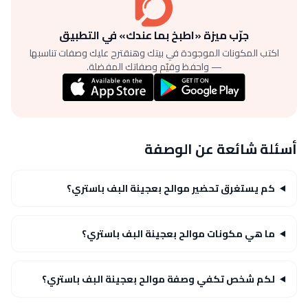
جرّب ميزة «اطبخ بما عندك» في التطبيق
اكتب المكونات الموجودة في بيتك وهنقترح عليك وصفات تناسبها
— واحفظ وقيّم وصفاتك المفضلة.
أسئلة شائعة عن الوصفة
كم يستغرق تحضير موالح بعجينة البف باستري؟
ما هي مكونات موالح بعجينة البف باستري؟
لكم شخص تكفي وصفة موالح بعجينة البف باستري؟