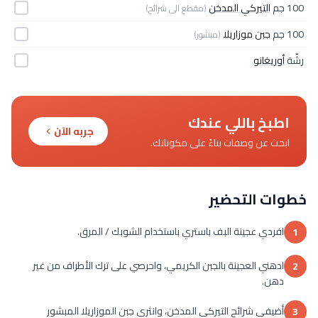
100 جم
التيركي المدخن
(مقطع الى شرائح)
100 جم
جبن موزاريلا
(مبشور)
رشّة
أوريغانو
اطبخ باللي عندك
جربه الآن
ابحث عن وصفات بناءً على مكوناتك.
خطوات التحضير
افردي عجينة البف باستري باستخدام الشوبك / المرق.
1
ادهني العجينة بالجبن الكريمي، واحرصي على ترك الأطراف من غير
2
دهن.
أضيفي شرائح التيركي المدخن، وانثري جبن الموزاريلا المبشور
3