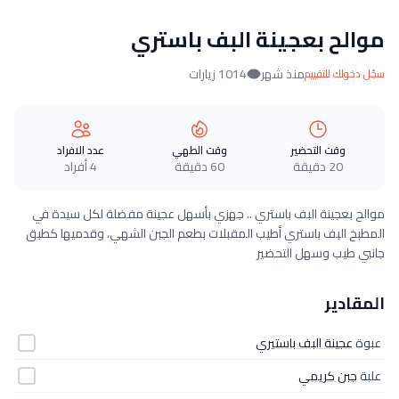
موالح بعجينة البف باستري
منذ شهر
1014 زيارات
سجّل دخولك للتقييم
وقت التحضير
وقت الطهي
عدد الافراد
20 دقيقة
60 دقيقة
4 أفراد
موالح بعجينة البف باستري .. جهزي بأسهل عجينة مفضلة لكل سيدة في
المطبخ البف باستري أطيب المقبلات بطعم الجبن الشهي، وقدميها كطبق
جانبي طيب وسهل التحضير
المقادير
عبوة
عجينة البف باستيري
علبة
جبن كريمي