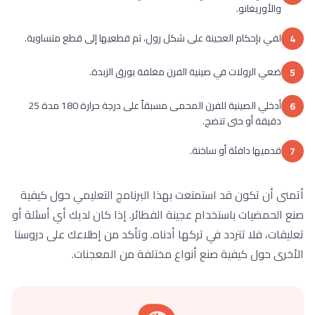
والأوريغانو.
لفي بإحكام العجينة على شكل رول، ثم قطعيها إلى قطع متساوية.
4
ضعي الرولات في صينية الفرن مغلفة بورق الزبدة.
5
أدخلي الصينية للفرن المحمى مسبقاً على درجة حرارة 180 مدة 25
6
دقيقة أو حتى تنضج.
قدميها دافئة أو ساخنة.
7
أتمنى أن تكون قد استمتعت بهذا البرنامج التعليمي حول كيفية
صنع الحمضيات باستخدام عجينة الفطائر. إذا كان لديك أي أسئلة أو
تعليقات، فلا تتردد في تركها أدناه. وتأكد من إطلاعك على دروسنا
الأخرى حول كيفية صنع أنواع مختلفة من المعجنات.