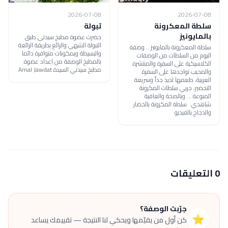
2026-07-08
2026-07-08
سلطة المعكرونة
تبولة
بالمايونيز
حضرت عضوة مطبخ سيدتي طبق
التبولة الشهي والرائع بطريقة الرائعة
سلطة المعكرونة بالمايونيز .. وصفة
والبسيطة وبمكونات متوافرة دائما
اليوم من السلطات من الوصفات
بالمطبخ الوصفة من اعداد عضوة
الكلاسيكية على السفرة والمنتشرة
مطبخ سيدتي السيدة Amal Jawdat
والمحبب تواجدها على السفرة
العربية، طعمها لذيذ جداً وسريعة
التحضير، جربي سلطات المكرونة
المنوعة ... وبالصحة والعافية
شاهدي: سلطة المكرونة بالخضار
والدجاج بالفيديو
0 التعليقات
جرّبت الوصفة؟
⭐
كن أول من يقيّمها ويحكي لنا النتيجة — تقييمك يساعد