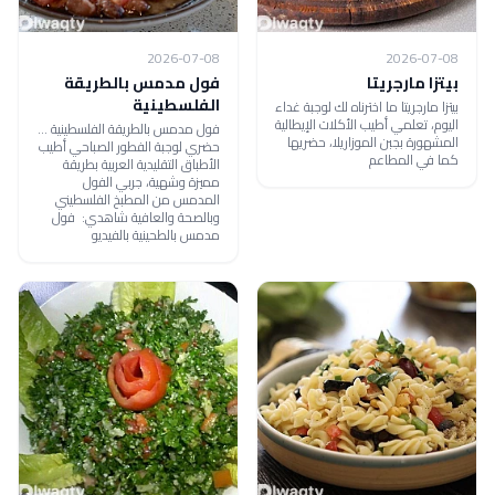
2026-07-08
2026-07-08
بيتزا مارجريتا
فول مدمس بالطريقة
الفلسطينية
بيتزا مارجريتا ما اخترناه لك لوجبة غداء
اليوم، تعلمي أطيب الأكلات الإيطالية
فول مدمس بالطريقة الفلسطينية ...
المشهورة بجبن الموزاريلا، حضريها
حضري لوجبة الفطور الصباحي أطيب
كما في المطاعم
الأطباق التقليدية العربية بطريقة
مميزة وشهية، جربي الفول
المدمس من المطبخ الفلسطيني
وبالصحة والعافية شاهدي: فول
مدمس بالطحينية بالفيديو