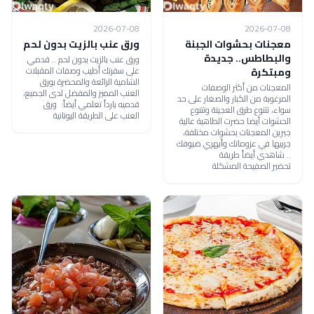
2026-07-08
2026-07-08
معجنات بحشوات الجبنة
ورق عنب بالزيت بدون لحم
والبطاطس.. جديدة
ورق عنب بالزيت بدون لحم .. قدمي
على سفرتك أطيب وصفات المقبلات
ومبتكرة
الشامية الرائعة والمحضرة بورق
المعجنات من أكثر الوصفات
العنب المميز والمفضل لدى الجميع،
المرغوبة من الكبار والصغار على حد
قدميه بارداً تعلمي أيضاً: ورق
سواء، تتنوع طرق العجينة وتتنوع
العنب على الطريقة اليونانية
الحشوات أيضا حضرت الطاهية عالية
جبرين المعجنات بحشوات مختلفة،
جربيها في عزوماتك وأبهري ضيوفك
.. شاهدي أيضاً طريقة
تحضير الصفيحة المشكلة