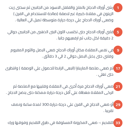
رشى أوراك الدجاج بالملح والفلفل الاسود من الجانبين ثم سخنى زيت
1
الزيتون في مقلاة كبيرة غير لاصقة (صالحة للاستخدام في الفرن )
وضعى أوراك الدجاج علي درجة حرارة متوسطة تميل الي العالية .
قلبي أوراك الدجاج حتى تكتسب اللون البنى الذهبى من الجانبين حوالي
5
2 دقيقة لكل جانب ثم ارفعيهم جانبا .
في نفس المقلاة مكان أوراك الدجاج ضعي البصل والثوم المفروم
9
وقلبي حتى يذبل البصل حوالي 2 الي 3 دقائق .
ثم ضعي صلصة المارينارا (اتبعى الرابط للحصول علي الوصفة ) وانتظرى
17
حتى تغلي .
ضعي أوراك الدجاج مرة أخرى في المقلاة وقلبيها مع الصلصة ثم
21
اتركى المقلاة مغطاة علي أقل درجة حرارة ممكنة حتى ينضج الدجاج .
أو ضعي الدجاج في الفرن علي درجة حرارة 300 لمدة ساعة ونصف
29
تقريبا .
للتقديم :- ضعي المكرونة المسلوقة في طبق التقديم وفوقها ورك
33