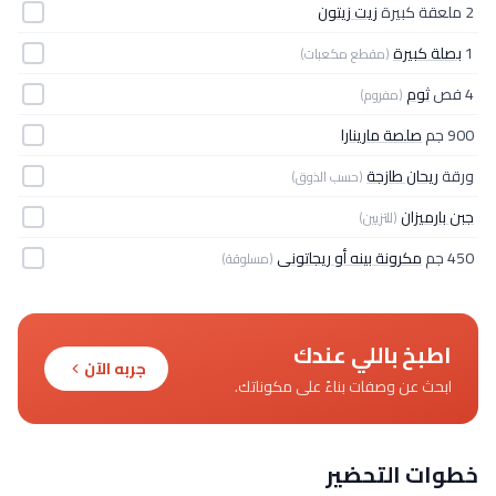
2 ملعقة كبيرة
زيت زيتون
1
بصلة كبيرة
(مقطع مكعبات)
4 فص
ثوم
(مفروم)
900 جم
صلصة مارينارا
ورقة
ريحان طازجة
(حسب الذوق)
جبن بارميزان
(للتزيين)
450 جم
مكرونة بينه أو ريجاتونى
(مسلوقة)
اطبخ باللي عندك
جربه الآن
ابحث عن وصفات بناءً على مكوناتك.
خطوات التحضير