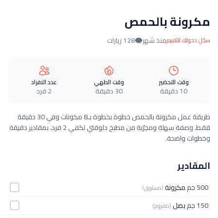
مكرونة بالحمص
منذ شهر
128 زيارات
سجّل دخولك للتقييم
وقت التحضير
وقت الطهي
عدد الافراد
10 دقيقة
30 دقيقة
2 فرد
طريقة عمل مكرونة بالحمص خطوة بخطوة بـ8 مكونات وفي 30 دقيقة
فقط. وصفة سهلة ومجرّبة من مطبخ دلوقتي تكفي 2 فرد، بمقادير دقيقة
وخطوات واضحة.
المقادير
500 جم
مكرونة
(مسلوق)
150 جم
بصل
(مفروم)