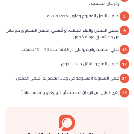
والريحان المجفف .
أضيفي البصل المفروم وقلبي لمدة 20 ثانية .
5
أضيفي الحمص والماء المعلب، أو أضيفي الحمص المسلوق مع قليل
9
من ماء السلق ورشة كمون .
غطي المقلاة واتركيها على نار هادئة لمدة 10 – 15 دقيقة .
13
أضيفي الملح والفلفل حسب الذوق .
17
ضعي المكرونة المسلوقة في وعاء التقديم ثم أضيفي الحمص .
21
رشي القليل من الريحان المجفف أو الأوريغانو وقدميه ساخناً .
25