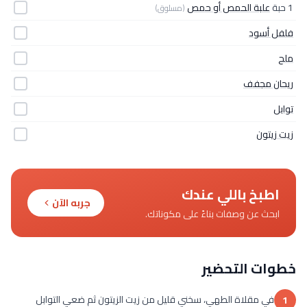
1 حبة
علبة الحمص أو حمص
(مسلوق)
فلفل أسود
ملح
ريحان مجفف
توابل
زيت زيتون
اطبخ باللي عندك
جربه الآن
ابحث عن وصفات بناءً على مكوناتك.
خطوات التحضير
في مقلاة الطهي، سخني قليل من زيت الزيتون ثم ضعي التوابل
1