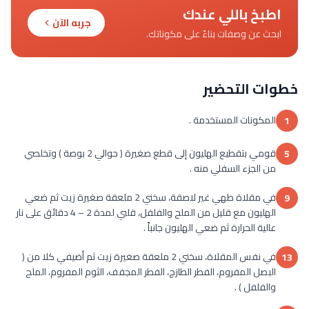
اطبخ باللي عندك
جربه الآن
ابحث عن وصفات بناءً على مكوناتك.
خطوات التحضير
المكونات المستخدمة .
1
قومي بتقطيع الهليون إلى قطع صغيرة ( حوالي 2 بوصة ) وتخلصي
5
من الجزء السفلي منه .
في مقلاة طهي غير لاصقة، سخني 2 ملعقة صغيرة زيت ثم ضعي
9
الهليون مع قليل من الملح والفلفل، قلبي لمدة 2 – 4 دقائق على نار
عالية الحرارة ثم ضعي الهليون جانباً .
في نفس المقلاة، سخني 2 ملعقة صغيرة زيت ثم أضيفي كلا من (
13
البصل المفروم، الفطر الطازج، الفطر المجفف، الثوم المفروم، الملح
والفلفل ) .