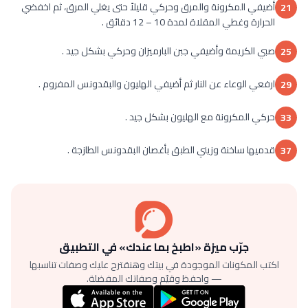
أضيفي المكرونة والمرق وحركي قليلاً حتى يغلي المرق، ثم اخفضي
21
الحرارة وغطي المقلاة لمدة 10 – 12 دقائق .
صبي الكريمة وأضيفي جبن البارميزان وحركي بشكل جيد .
25
ارفعي الوعاء عن النار ثم أضيفي الهليون والبقدونس المفروم .
29
حركي المكرونة مع الهليون بشكل جيد .
33
قدميها ساخنة وزيني الطبق بأغصان البقدونس الطازجة .
37
جرّب ميزة «اطبخ بما عندك» في التطبيق
اكتب المكونات الموجودة في بيتك وهنقترح عليك وصفات تناسبها
— واحفظ وقيّم وصفاتك المفضلة.