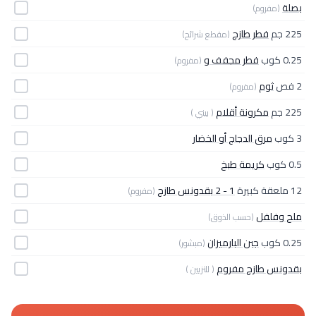
بصلة
(مفروم)
225 جم
فطر طازج
(مقطع شرائح)
0.25 كوب
فطر مجفف و
(مفروم)
2 فص
ثوم
(مفروم)
225 جم
مكرونة أقلام
( بيني )
3 كوب
مرق الدجاج أو الخضار
0.5 كوب
كريمة طبخ
12 ملعقة كبيرة
1 - 2 بقدونس طازج
(مفروم)
ملح وفلفل
(حسب الذوق)
0.25 كوب
جبن البارميزان
(مبشور)
بقدونس طازج مفروم
( للتزيين )