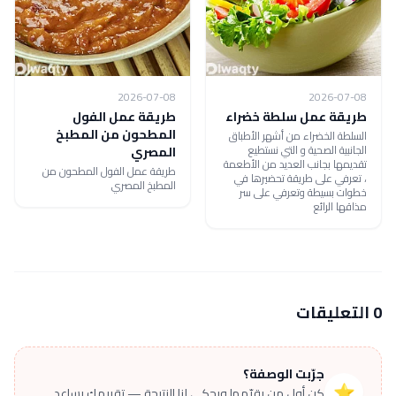
2026-07-08
2026-07-08
طريقة عمل سلطة خضراء
طريقة عمل الفول
المطحون من المطبخ
السلطة الخضراء من أشهر الأطباق
الجانبية الصحية و التي نستطيع
المصري
تقديمها بجانب العديد من الأطعمة
طريقة عمل الفول المطحون من
، تعرفي على طريقة تحضيرها في
المطبخ المصري
خطوات بسيطة وتعرفي على سر
مذاقها الرائع
0 التعليقات
جرّبت الوصفة؟
⭐
كن أول من يقيّمها ويحكي لنا النتيجة — تقييمك يساعد