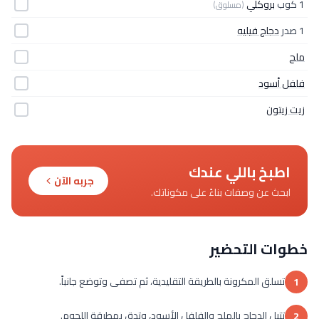
1 كوب
بروكلي
(مسلوق)
1 صدر
دجاج فيليه
ملح
فلفل أسود
زيت زيتون
اطبخ باللي عندك
جربه الآن
ابحث عن وصفات بناءً على مكوناتك.
خطوات التحضير
تسلق المكرونة بالطريقة التقليدية، ثم تصفى وتوضع جانباً.
1
تتبل الدجاج بالملح والفلفل الأسود، وتدق بمطرقة اللحوم.
2