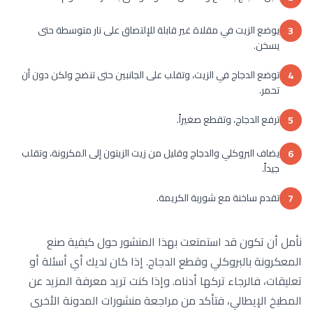
يوضع الزيت في مقلاة غير قابلة للإلتصاق على نار متوسطة حتى
3
يسخن.
توضع الدجاج في الزيت، وتقلب على الجانبين حتى تنضج ولكن دون أن
4
تحمر.
ترفع الدجاج، وتقطع صغيراً.
5
يضاف البروكلي والدجاج وقليل من زيت الزيتون إلى المكرونة، وتقلب
6
جيداً.
تقدم ساخنة مع شوربة الكريمة.
7
نأمل أن تكون قد استمتعت بهذا المنشور حول كيفية صنع
المعكرونة بالبروكلي وقطع الدجاج. إذا كان لديك أي أسئلة أو
تعليقات، فالرجاء تركها أدناه. وإذا كنت تريد معرفة المزيد عن
المطبخ الإيطالي، فتأكد من مراجعة منشورات المدونة الأخرى