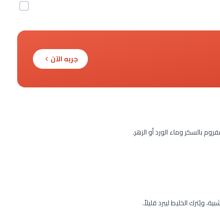
جربه الآن
م بالسكر وماء الورد أو الزهر.
 ويُترك الخليط ليبرد قليلاً.