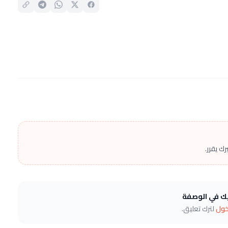
ك يقرر.
يك في الوصفة
خول
لترك تعليق.