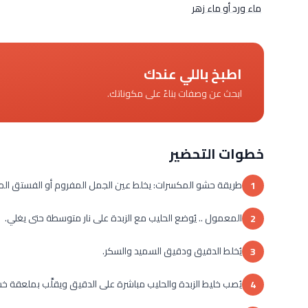
ماء ورد أو ماء زهر
اطبخ باللي عندك
ابحث عن وصفات بناءً على مكوناتك.
خطوات التحضير
طريقة حشو المكسرات: يخلط عين الجمل المفروم أو الفستق المفرو
1
المعمول .. يُوضع الحليب مع الزبدة على نار متوسطة حتى يغلي.
2
يُخلط الدقيق ودقيق السميد والسكر.
3
يُصب خليط الزبدة والحليب مباشرة على الدقيق ويقلَّب بملعقة خشبية،
4