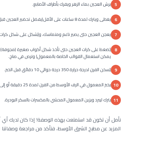
يرش العجين بماء الزهر ويفرك بأطراف الأصابع.
5
يغطى ويترك لمدة 8 ساعات على الأقل(يفضل تحضير العجين قبل يوم من الخبز).
6
يعجن العجين حتى يصير ناعم ومتماسك، ويُشكل على شكل كرات
7
يُضغط على كرات العجين حتى تأخذ شكل أكواب صغيرة (مجوفة) ت
8
يمكن استعمال القوالب الخاصة بالمعمول) وترص في صاج.
يُسخن الفرن لدرجة حرارة 350 درجة حوالي 10 دقائق قبل الخبز.
9
يخبز المعمول في الرف الأوسط من الفرن لمدة 25 دقيقة أو إلى أن يتغير اللون قليلاً إلى الذهبي.
10
يترك ليبرد ويزين المعمول المحشي بالمكسرات بالسكر البودرة.
11
نأمل أن تكون قد استمتعت بهذه الوصفة! إذا كان لديك أي أس
المزيد عن مطبخ الشرق الأوسط، فتأكد من مراجعة وصفاتنا ا