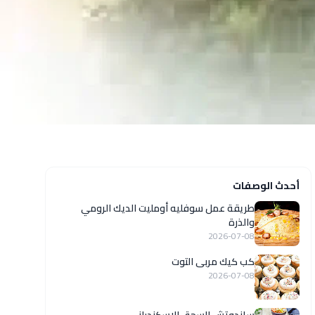
أحدث الوصفات
طريقة عمل سوفليه أومليت الديك الرومي
والذرة
2026-07-08
كب كيك مربى التوت
2026-07-08