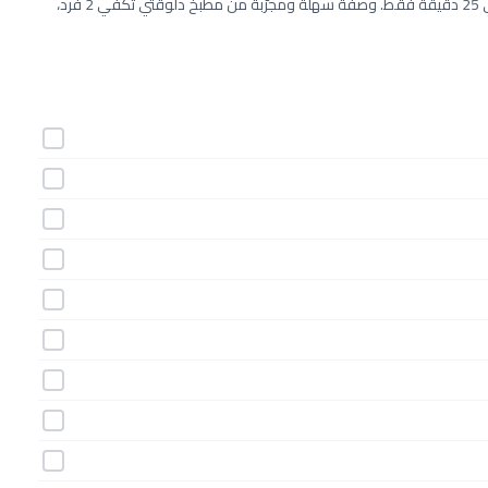
طريقة عمل معمول بالفستق الحلبي خطوة بخطوة بـ10 مكونات وفي 25 دقيقة فقط. وصفة سهلة ومجرّبة من مطبخ دلوقتي تكفي 2 فرد،