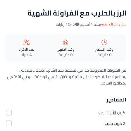
الرز بالحليب مع الفراولة الشهية
منذ 4 أسابيع
1045 زيارات
سجّل دخولك للتقييم
وقت التحضير
وقت الطهي
عدد الافراد
0 دقيقة
0 دقيقة
4 أفراد
من الحلويات المعروفة جدا في منطقة بلاد الشام.. لذيذة .. مغذية ..
ومناسبة جدا لتحضيرها على سفرة رمضان.. اتبعي الوصفة سيدتي لتتمتعي
بمذاقها الساحر..
المقادير
كوب
الأرز
(الأبيض)
2 كوب
حليب