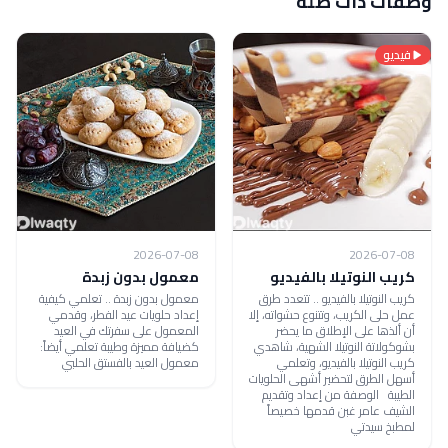
وصفات ذات صلة
فيديو
2026-07-08
2026-07-08
كريب النوتيلا بالفيديو
معمول بدون زبدة
كريب النوتيلا بالفيديو .. تتعدد طرق
معمول بدون زبدة .. تعلمي كيفية
عمل حلى الكريب، وتتنوع حشواته، إلا
إعداد حلويات عيد الفطر، وقدمي
أن ألذها على الإطلاق ما يحضر
المعمول على سفرتك في العيد
بشوكولاتة النوتيلا الشهية، شاهدي
كضيافة مميزة وطيبة تعلمي أيضاً:
كريب النوتيلا بالفيديو، وتعلمي
معمول العيد بالفستق الحلبي
أسهل الطرق لتحضير أشهى الحلويات
الطيبة الوصفة من إعداد وتقديم
الشيف عامر غبن قدمها خصيصاً
لمطبخ سيدتي