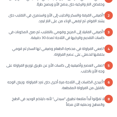
وخفضي النار واتركيه حتى ينضج الأرز ويصبح طريًا.
?أضيفي القرفة والسكر والحليب إلى الأرز واستمري في التقليب حتى
2
يشتد القوام، ثم ارفعي الإناء من على النار ليبرد.
?أضيفي الفانيلا إلى المزيج وقومي بالتقليب، ثم صبي المكونات في
3
كاسات التقديم واتركيها في الثلاجة لمدة 30 دقيقة.
?ضعي الفراولة في محضرة الطعام وضيفي لها السكر ثم قومي
4
بخفقها لتحصلي على عصير الفراولة.
?صفي العصير وأضيفيه إلى كاسات الأرز عن طريق توزيع الفراولة على
5
وجه الأرز بالحليب.
?أعيدي الكاسات إلى الثلاجة مرة أخرى حتى تبرد الفراولة وزيني الوجه
6
بالقليل من الفراولة المقطعة.
لا تفوّتوا أبداً متابعة تطبيق "سيدتي" لأنه دليلكم الوحيد في الطبخ
8
والمطبخ وحمليه الآن مجاناً