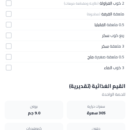
2 كوب
الفراولة
(طازجة ومقطعة مربعات)
ملعقة
القرفة
(مطحونة)
0.5 ملعقة
الفانيليا
ربع كوب
سكر
3 ملعقة
سكر
0.5 ملعقة صغيرة
ملح
3 كوب
الماء
القيم الغذائية (تقديرية)
للحصة الواحدة
سعرات حرارية
بروتين
305 سعرة
9.0 جم
دهون
كربوهيدرات