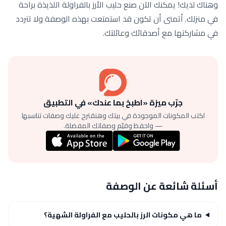
وهناك لديك! يمكنك الآن صنع حليب الأرز بالفراولة اللذيذة براحة
في منزلك. أتمنى أن تكون قد استمتعت بهذه الوصفة ولا تتردد
في مشاركتها مع أصدقائك وعائلتك.
جرّب ميزة «اطبخ بما عندك» في التطبيق
اكتب المكونات الموجودة في بيتك وهنقترح عليك وصفات تناسبها
— واحفظ وقيّم وصفاتك المفضلة.
أسئلة شائعة عن الوصفة
ما هي مكونات الرز بالحليب مع الفراولة الشهية؟