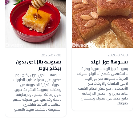
2026-07-08
2026-07-08
بسبوسة جوز الهند
بسبوسة بالزبادي بدون
بيكنج باودر
بسبوسة جوز الهند .. شهية وطيبة
.. استمتعي بتحضير ألذ أنواع الحلويات
بسبوسة بالزبادي بدون بيكنج باودر ...
العربية .. بسبوسة مع جوز الهند
حضري على سفرتك أطيب الحلويات
لأحلى الجلسات والأوقات مع
العربية الشرقية المعروفة من
الأصدقاء .. مع بعض نصائح الشيف
وصفات البسبوسة المتنوعة، جربيها
عالية جبرين و.. نضمن لك إضافة
بدون إضافة البيكنج باودر بطريقة
طبق جديد على سفرتك ولاستقبال
ناجحة وقدميها على سفرتك لجميع
ضيوفك
المناسبات العائلية شاهدي:
البسبوسة بالقشطة سهلة بالفيديو