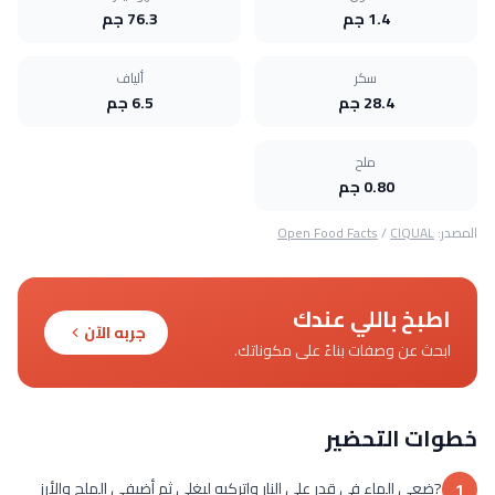
1.4 جم
76.3 جم
سكر
ألياف
28.4 جم
6.5 جم
ملح
0.80 جم
المصدر:
CIQUAL
/
Open Food Facts
اطبخ باللي عندك
جربه الآن
ابحث عن وصفات بناءً على مكوناتك.
خطوات التحضير
?ضعي الماء في قدر على النار واتركيه ليغلي ثم أضيفي الملح والأرز
1