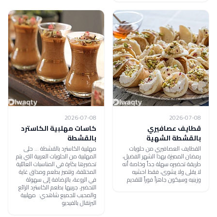
2026-07-08
2026-07-08
قطايف عصافيري
كاسات مهلبية الكاسترد
بالقشطة الشهية
بالقشطة
القطايف العصافيري من حلويات
مهلبية الكاسترد بالقشطة ... حلى
رمضان المميزة بهذا الشهر الفضيل،
المهلبية من الحلويات العربية التي يتم
طريقة تحضيره سهلة جداً وخاصة أنه
تحضيرها بكثرة في المناسبات العائلية
لا يقلى ولا يشوى، فقط احشيه
المختلفة، وتتميز بطعم ومذاق غاية
وزينيه وسيكون جاهزاً فوراً للتقديم
في الروعة، بالإضافة إلى سهولة
التحضير، جربيها بطعم الكاسترد الرائع
والمحبب للجميع شاهدي: مهلبية
البرتقال بالفيديو