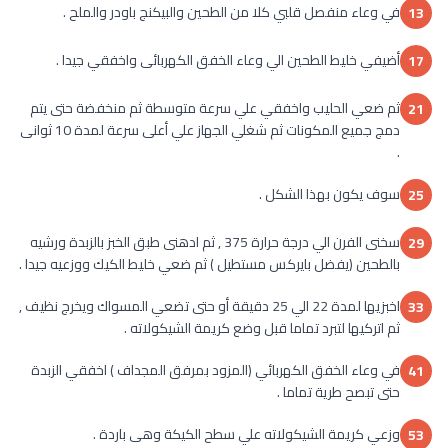
في وعاء منفصل قلبي كلا من الطحين والبيكنج باودر والملح .
13
أضيفي خليط الطحين الي وعاء الخفق الكهربائى واخفقي جيدا .
17
ثم ضعي الحليب واخفقي علي سرعة متوسطة ثم منخفضة حتى يتم
21
دمج جميع المكونات ثم شغلي الجهاز علي أعلى سرعة لمدة 10 ثوانى
.
سوف يكون بهذا الشكل .
25
سخنى الفرن الي درجة حرارة 375 , ثم ادهنى طبق الخبز بالزبدة ورشيه
29
بالطحين (يفضل بايركس مستطيل ) ثم ضعي خليط الكيك ووزعيه جيدا .
اخبزيها لمدة 22 الي 25 دقيقة أو حتى تضعي المسواك ويخرج نظيف ,
33
ثم اتركيها لتبرد تماما قبل وضع كريمة الشيكولاته .
في وعاء الخفق الكهربائي (المزود بمرفق المجداف ) اخفقي الزبدة
41
حتى تبصح طرية تماما .
وزعي كريمة الشيكولاته علي سطح الكيكة وهى باردة .
53