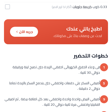
0.33 كوب
كريمة حلويات
(أكثر اذا لزم الامر)
اطبخ باللي عندك
جربه الآن
ابحث عن وصفات بناءً على مكوناتك.
خطوات التحضير
فى وعاء الخفق الكهربائى اخفقي الزبدة حتى تصبح لينة ورقيقة
1
حوالي 30 ثانية .
أضيفي السكر علي دفعات واخفقي حتى يندمج السكر بالزبدة تماما
5
حوالي 2 دقيقة .
أضيفي البيض واحدة واحدة واخفقي بعد كل اضافة بيضة , ثم اضيفي
9
الفانيليا واخفقي مرة ثانية حوالي 20 ثانية .