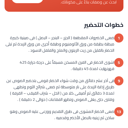
ابحث عن وصفات بناءً على مكوناتك.
خطوات التحضير
ضعى الخضروات المقطعة ( الجزر – البنجر – البصل ) فى صينية كبيرة
1
مبطنة بطبقة من ورق الألومنيوم وطبقة أخرى من ورق الزبدة ثم تبلى
الخضار بالقليل من زيت الزيتون والملح والفلفل الاسود .
اشوى الخضار فى الفرن المسخن مسبقاً على درجة حرارة 425
5
فهرنهايت لمدة 45 دقيقة .
فى آخر عشر دقائق من وقت شواء الخضار قومى بتحضير الصوص عن
9
طريق إذابة الزبدة على نار متوسطة ثم ضعى شرائح الثوم وتطهى
لمدة 3 دقائق ثم أضيفى كلا من ( الخل – شراب القيقب – القرفة )
وقلبى حتى يغلى الصوص وتظهر الفقاعات ( حوالى 2 دقيقة ) .
ضعى الخضار المشوى فى طبق التقديم ووزعى عليه الصوص وهو
13
ساخن ثم زينيه بالبصل الأخضر وقدميه .