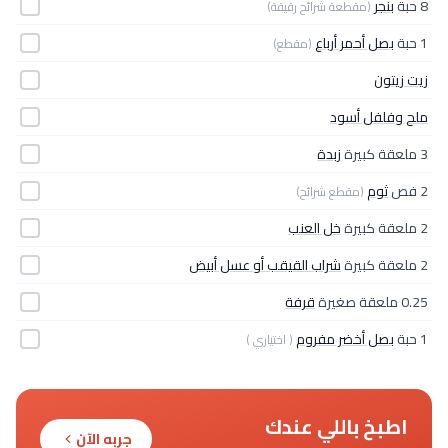
8 حبة
بنجر
(مقطعة شرائح رقيقة)
1 حبة
بصل أحمر أرباع
(مقطع)
زيت زيتون
ملح وفلفل أسود
3 ملعقة كبيرة
زبدة
2 فص
ثوم
(مقطع شرائح)
2 ملعقة كبيرة
خل العنب
2 ملعقة كبيرة
شراب القيقب أو عسل أبيض
0.25 ملعقة صغيرة
قرفة
1 حبة
بصل أخضر مفروم
( اختياري )
اطبخ باللي عندك
جربه الآن