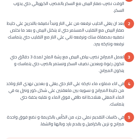
الوقت نضرب صفار البيض مع السكر بالمضرب الكهربائي حتي يدوب
السكر.
بعد ان يغلي الحليب نرفعه من علي النار ونبدأ نضيفه بالتدريج علي خليط
2
صفار البيض مع التقليب المستمر حتي لا يتكتل البيض و بعد ما نخلص
نصفيه بمصفاة سلك ونرفعه تاني علي النار مع التقليب حتي يتماسك
نرفعه ونتركه يبرد.
لعمل الميرانج نضرب بياض البيض مع رشة الملح لمدة 3 دقائق حتي
3
تتكون رغوة وبعدين نضيف السكر ونستمر بالضرب حتي يتماسك و
يتكون الميرانج.
في اناء مملوء ماء نتركه علي النار حتي يغلي و بعدين نهدي النار وناخد
4
من خليط الميرانج و نسويه بين ملعقتين علي شكل كور وننزل به في
الماء المغلي هنلاحظ انه طافي فوق الماء و نقلبه بخفة حتي
يتماسك.
في كاسات التقديم نملي جزء من الكأس بالكريمة و نضع فوق واحدة
5
ميرانج و نزين بالكراميل و يقدم بارد وبالهنا والشفا.