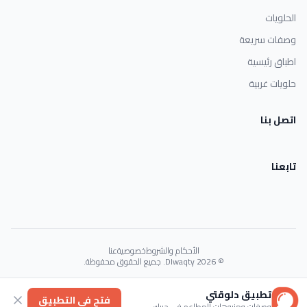
الحلويات
وصفات سريعة
اطباق رئيسية
حلويات غربية
اتصل بنا
تابعنا
الأحكام والشروط
خصوصية
عنا
© 2026 Dlwaqty. جميع الحقوق محفوظة.
Powered by
GAIT
تطبيق دلوقتي
فتح في التطبيق
وصفات ومنيوهات المطاعم في جيبك