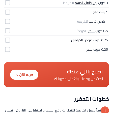
3 كوب
لبن كامل الدسم
(للكريمة)
1 رشّة
ملح
1 كيس
فانيليا
(للكريمة)
0.5 كوب
سكر
(للكريمة)
0.25 كوب
صوص الكراميل
0.25 كوب
سكر
اطبخ باللي عندك
جربه الآن
ابحث عن وصفات بناءً على مكوناتك.
خطوات التحضير
نبدأ بعمل الكريمة الانجليزية نرفع الحليب والفانيليا علي النار وفي نفس
1