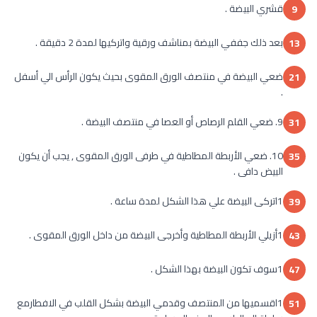
قشري البيضة .
9
بعد ذلك جففي البيضة بمناشف ورقية واتركيها لمدة 2 دقيقة .
13
ضعي البيضة في منتصف الورق المقوى بحيث يكون الرأس الي أسفل
21
.
9. ضعي القلم الرصاص أو العصا في منتصف البيضة .
31
10. ضعي الأربطة المطاطية في طرفى الورق المقوى , يجب أن يكون
35
البيض دافى .
1اتركى البيضة علي هذا الشكل لمدة ساعة .
39
1أزيلي الأربطة المطاطية وأخرجى البيضة من داخل الورق المقوى .
43
1سوف تكون البيضة بهذا الشكل .
47
1اقسميها من المنتصف وقدمي البيضة بشكل القلب في الافطارمع
51