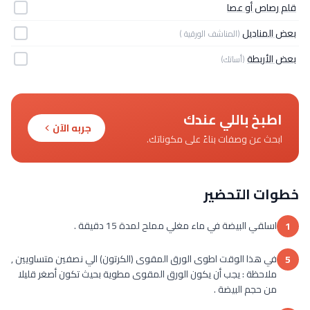
قلم رصاص أو عصا
بعض المناديل
(المناشف الورقية )
بعض الأربطة
(أساتك)
اطبخ باللي عندك
جربه الآن
ابحث عن وصفات بناءً على مكوناتك.
خطوات التحضير
اسلقي البيضة في ماء مغلي مملح لمدة 15 دقيقة .
1
في هذا الوقت اطوى الورق المقوى (الكرتون) الي نصفين متساويين ,
5
ملاحظة : يجب أن يكون الورق المقوى مطوية بحيث تكون أصغر قليلا
من حجم البيضة .