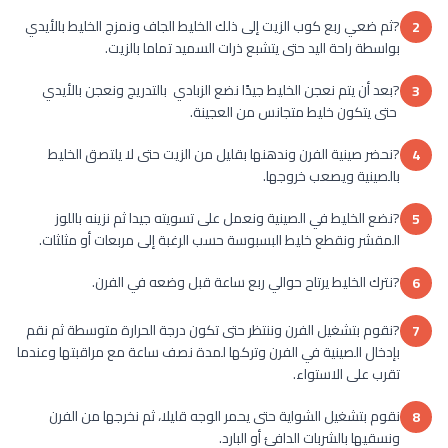
?ثم ضعي ربع كوب الزيت إلى ذلك الخليط الجاف ونمزج الخليط بالأيدي
2
بواسطة راحة اليد حتى يتشبع ذرات السميد تماما بالزيت.
?بعد أن يتم نعجن الخليط جيدًا نضع الزبادي بالتدريج ونعجن بالأيدي
3
حتى يتكون خليط متجانس من العجينة.
?نحضر صينية الفرن وندهنها بقليل من الزيت حتى لا يلتصق الخليط
4
بالصينية ويصعب خروجها.
?نضع الخليط في الصينية ونعمل على تسويته جيدا ثم نزينه باللوز
5
المقشر ونقطع خليط البسبوسة حسب الرغبة إلى مربعات أو مثلثات.
?نترك الخليط يرتاح حوالي ربع ساعة قبل وضعه في الفرن.
6
?نقوم بتشغيل الفرن وننتظر حتى تكون درجة الحرارة متوسطة ثم نقم
7
بإدخال الصينية في الفرن وتركها لمدة نصف ساعة مع مراقبتها وعندما
تقرب على الاستواء.
نقوم بتشغيل الشواية حتى يحمر الوجه قليلا، ثم نخرجها من الفرن
8
ونسقيها بالشربات الدافئ أو البارد.