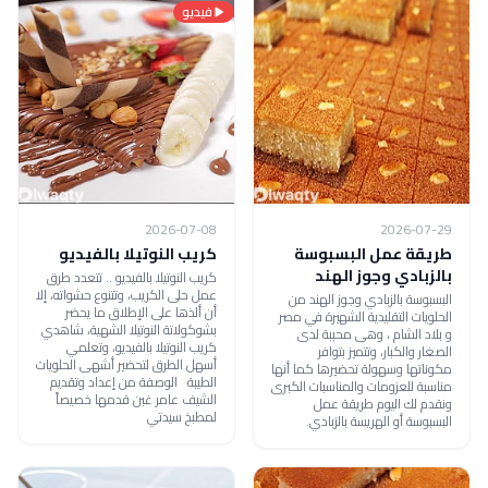
فيديو
2026-07-08
2026-07-29
طريقة عمل البسبوسة
كريب النوتيلا بالفيديو
بالزبادي وجوز الهند
كريب النوتيلا بالفيديو .. تتعدد طرق
عمل حلى الكريب، وتتنوع حشواته، إلا
البسبوسة بالزبادي وجوز الهند من
أن ألذها على الإطلاق ما يحضر
الحلويات التقليدية الشهيرة في مصر
بشوكولاتة النوتيلا الشهية، شاهدي
و بلاد الشام ، وهى محببة لدى
كريب النوتيلا بالفيديو، وتعلمي
الصغار والكبار، وتتميز بتوافر
أسهل الطرق لتحضير أشهى الحلويات
مكوناتها وسهولة تحضيرها كما أنها
الطيبة الوصفة من إعداد وتقديم
مناسبة للعزومات والمناسبات الكبرى
الشيف عامر غبن قدمها خصيصاً
ونقدم لك اليوم طريقة عمل
لمطبخ سيدتي
البسبوسة أو الهريسة بالزبادي.