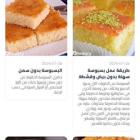
2026-07-28
2026-07-24
طريقة عمل بسبوسة
البسبوسة بدون سمن
سهلة بدون بيض وقشطة
حضري البسبوسة الخفيفة من
دون سمن وزينيها بحبات من اللوز
البسبوسة من الحلويات التي يحبها
المحمص أو الفول السوداني حسب
الجميع وتختلف من وصفة لأخرى
الرغبة.
في مكوناتها وطريقة تحضيرها وفي
هذه الوصفة ستجدون طريقة سهلة
وبسيطة لتحضيرها بمكونات عبارة عن
سميد وحليب وجوز هند وزبادي
وغيرها توضع في الفرن حتى تنضج
ثم تشرّب بالقطر (الشيرة) وتقطع
وبذلك تكون جاهزة للتقديم .