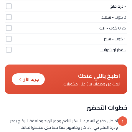
- ذرة ملح
2 كوب
- سميد
0.25 كوب
- زيت
1 كوب
- سكر
- قطر او شربات .
اطبخ باللي عندك
جربه الآن
ابحث عن وصفات بناءً على مكوناتك.
خطوات التحضير
اخلطي دقيق السميد، السكر الناعم وجوز الهند وملعقة البيكنج بودر
1
وذرة الملح في إناء كير وقلبيهم جيدًا معا حتى يختلطوا تمامًا.