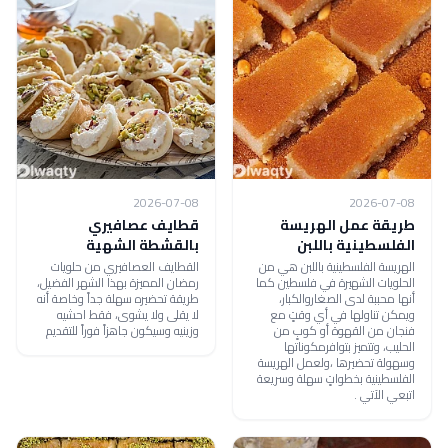
2026-07-08
2026-07-08
طريقة عمل الهريسة
قطايف عصافيري
الفلسطينية باللبن
بالقشطة الشهية
الهريسة الفلسطينية باللبن هي من
القطايف العصافيري من حلويات
الحلويات الشهيرة في فلسطين كما
رمضان المميزة بهذا الشهر الفضيل،
أنها محببة لدى الصغاروالكبار،
طريقة تحضيره سهلة جداً وخاصة أنه
ويمكن تناولها في أي وقتٍ مع
لا يقلى ولا يشوى، فقط احشيه
فنجان من القهوة أو كوبٍ من
وزينيه وسيكون جاهزاً فوراً للتقديم
الحليب، وتتميز بتوافرمكوناتها
وسهولة تحضيرها ،ولعمل الهريسة
الفلسطينية بخطواتٍ سهلة وسريعة
اتبعي الآتي .