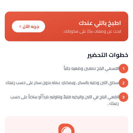
اطبخ باللي عندك
جربه الآن
ابحث عن وصفات بناءً على مكوناتك.
خطوات التحضير
اقسمي البلح نصفين وضعيه جانباً
1
سخني اللبن وحليه بالسكر ، ويمكنكِ عمله بدون سكر على حسب رغبتك
2
انقعي البلح في اللبن واتركيه قليلاً وتناوليه بارداً أو ساخناً على حسب
3
رغبتك .