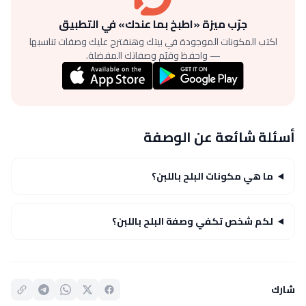
جرّب ميزة «اطبخ بما عندك» في التطبيق
اكتب المكونات الموجودة في بيتك وهنقترح عليك وصفات تناسبها
— واحفظ وقيّم وصفاتك المفضلة.
أسئلة شائعة عن الوصفة
ما هي مكونات البلح باللبن؟
لكم شخص تكفي وصفة البلح باللبن؟
شارك