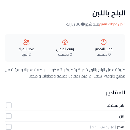
البلح باللبن
منذ شهر
30 زيارات
سجّل دخولك للتقييم
وقت التحضير
وقت الطهي
عدد الافراد
0 دقيقة
0 دقيقة
2 فرد
طريقة عمل البلح باللبن خطوة بخطوة بـ3 مكونات. وصفة سهلة ومجرّبة من
مطبخ دلوقتي تكفي 2 فرد، بمقادير دقيقة وخطوات واضحة.
المقادير
بلح مجفف
لبن
سكر
( على حسب الرغبة )