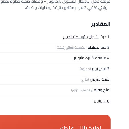
دلوقتي تكفي 2 فرد، بمقادير دقيقة وخطوات واضحة.
المقادير
1 حبة
باذنجان متوسطة الحجم
3 حبة
طماطم
(مقطعة شرائح رقيقة)
4 ملعقة كبيرة
مايونيز
3 فص
ثوم
(مفروم)
شبت للتزيين
(طازج)
ملح وفلفل
(حسب الذوق)
زيت زيتون
اطبخ باللي عندك