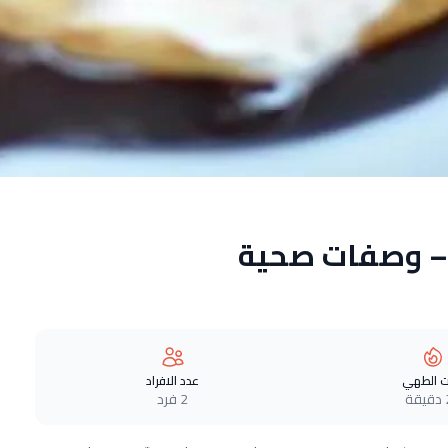
ز – وصفات صحية
 الطهي
عدد الافراد
ة
2 فرد