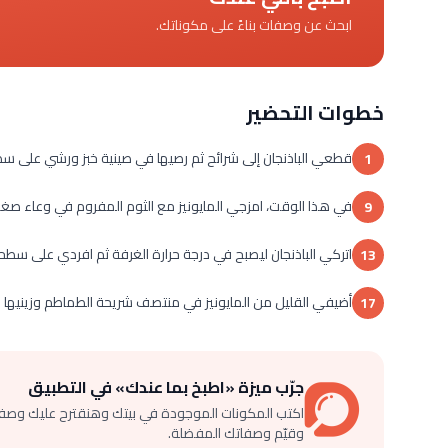
ابحث عن وصفات بناءً على مكوناتك.
خطوات التحضير
قطعي الباذنجان إلى شرائح ثم رصيها في صينية خبز ورشي على سطح
1
في هذا الوقت، امزجي المايونيز مع الثوم المفروم في وعاء صغير
9
اتركي الباذنجان ليصبح في درجة حرارة الغرفة ثم افردي على سط
13
أضيفي القليل من المايونيز في منتصف شريحة الطماطم وزينيها بال
17
جرّب ميزة «اطبخ بما عندك» في التطبيق
اكتب المكونات الموجودة في بيتك وهنقترح عليك وصف
وقيّم وصفاتك المفضلة.