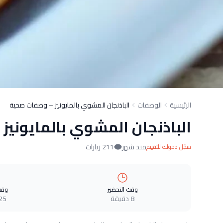
الرئيسية
الوصفات
الباذنجان المشوي بالمايونيز – وصفات صحية
الباذنجان المشوي بالمايوني
منذ شهر
211 زيارات
سجّل دخولك للتقييم
وقت التحضير
وقت
8 دقيقة
25 دقيق