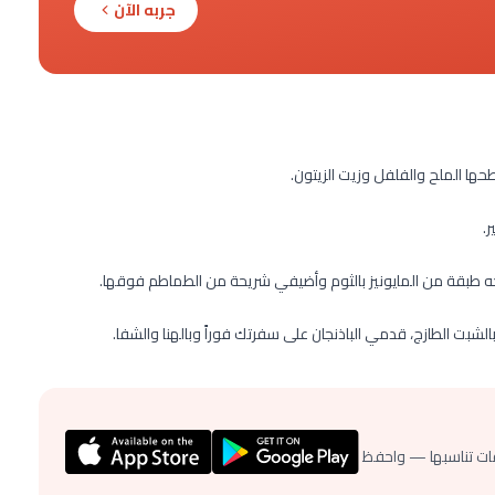
جربه الآن
ها الملح والفلفل وزيت الزيتون.
.
حه طبقة من المايونيز بالثوم وأضيفي شريحة من الطماطم فوقها.
شبت الطازج، قدمي الباذنجان على سفرتك فوراً وبالهنا والشفا.
ات تناسبها — واحفظ