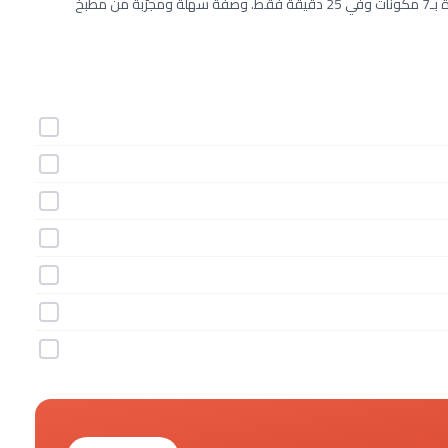
طريقة عمل الباذنجان المشوي بالمايونيز – وصفات صحية خطوة بخطوة بـ7 مكونات وفي 25 دقيقة فقط. وصفة سهلة ومجرّبة من مطبخ