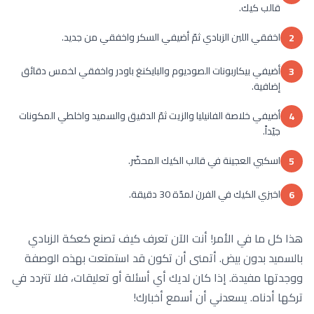
قالب كيك.
اخفقي اللبن الزبادي ثمّ أضيفي السكر واخفقي من جديد.
2
أضيفي بيكاربونات الصوديوم والبايكنغ باودر واخفقي لخمس دقائق
3
إضافية.
أضيفي خلاصة الفانيليا والزيت ثمّ الدقيق والسميد واخلطي المكونات
4
جيّداً.
اسكبي العجينة في قالب الكيك المحضّر.
5
اخبزي الكيك في الفرن لمدّة 30 دقيقة.
6
هذا كل ما في الأمر! أنت الآن تعرف كيف تصنع كعكة الزبادي
بالسميد بدون بيض. أتمنى أن تكون قد استمتعت بهذه الوصفة
ووجدتها مفيدة. إذا كان لديك أي أسئلة أو تعليقات، فلا تتردد في
تركها أدناه. يسعدني أن أسمع أخبارك!