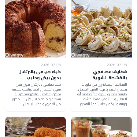
2026-07-08
2026-07-08
قطايف عصافيري
كيك صيامي بالبرتقال
بالقشطة الشهية
بدون بيض وحليب
القطايف العصافيري من حلويات
كيك صيامي بالبرتقال بدون بيض
رمضان المميزة بهذا الشهر الفضيل،
سهل التحضير و لذيذ مناسب للحمية
طريقة تحضيره سهلة جداً وخاصة أنه
يمكن اعداده بالمايكرويفمكوناته
لا يقلى ولا يشوى، فقط احشيه
بسيطة و متوفرة في كل بيت مكون
وزينيه وسيكون جاهزاً فوراً للتقديم
من الدقيق و عصير البرتقال