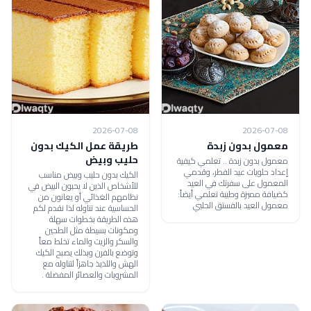
2026-07-08
2026-07-08
معمول بدون زبدة
طريقة عمل الكيك بدون
حليب وبيض
معمول بدون زبدة .. تعلمي كيفية
إعداد حلويات عيد الفطر، وقدمي
الكيك بدون حليب وبيض مناسب
المعمول على سفرتك في العيد
للأشخاص الذين لا يحبون البيض في
كضيافة مميزة وطيبة تعلمي أيضاً:
نظامهم الغذائي أو يعانون من
معمول العيد بالفستق الحلبي
الحساسية عند تناوله لذا نقدم لكم
هذه الطريقة بخطوات سهلة
ومكونات بسيطة مثل الطحين
والسكر والزيت والماء تخلط معاً
وتوضع بالفرن وبذلك يصبح الكيك
الهش واللذيذ جاهزاً لتناوله مع
المشروبات والعصائر المفضلة .