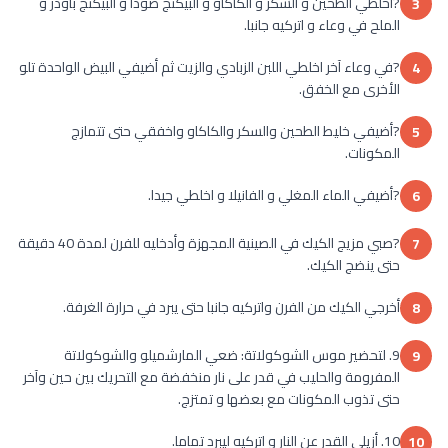
?اخلطي الطحين و السكر و الكاكاو و البيكنج صودا و البيكنج باودر و
3
الملح في وعاء و اتركيه جانبا.
?في وعاء آخر اخلطي اللبن الزبادي والزيت ثم أضيفي البيض الواحدة تلو
4
الأخرى مع الخفق.
?أضيفي خليط الطحين والسكر والكاكاو واخفقي حتى تتمازج
5
المكونات.
?أضيفي الماء المغلي و الفانيلا و اخلطي جيدا.
6
?صبي مزيج الكيك في الصينية المجهزة وأدخليه للفرن لمدة 40 دقيقة
7
حتى ينضج الكيك.
أخرجي الكيك من الفرن واتركيه جانبا حتى يبرد في حرارة الغرفة.
8
9. لتحضير موس الشوكولاتة: ضعي المارشميلو والشوكولاتة
9
المفرومة والحليب في قدر على نار منخفضة مع التحريك بين حين وآخر
حتى تذوب المكونات مع بعضها و تمتزج.
10. أزيلي القدر عن النار و اتركيه ليبرد تماما.
10