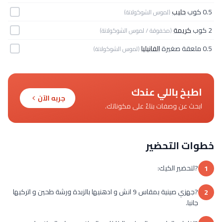
0.5 كوب
حليب
(لموس الشوكولاتة)
2 كوب
كريمة
(مخفوقة / لموس الشوكولاتة)
0.5 ملعقة صغيرة
الفانيليا
(لموس الشوكولاتة)
اطبخ باللي عندك
جربه الآن
ابحث عن وصفات بناءً على مكوناتك.
خطوات التحضير
?لتحضير الكيك:
1
?جهزي صينية بمقاس 9 انش و ادهنيها بالزبدة ورشة طحين و اتركيها
2
جانبا.