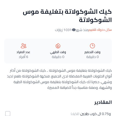
كيك الشوكولاتة بتغليفة موس
الشوكولاتة
منذ شهر
1031 زيارات
سجّل دخولك للتقييم
وقت التحضير
وقت الطهي
عدد الافراد
0 دقيقة
0 دقيقة
6 أفراد
كيك الشوكولاتة بتغليفة موس الشوكولاتة .. كيك الشوكولاتة من أكثر
أنواع الحلويات الغربية المفضلة لدى الجميع، فنكهة الشوكولاتة طعم لذيذ
وشهي، حضرنا لك كيك الشوكولاتة بتغليفة موس الشوكولاتة الطيبة
والشهية، وصفة مناسبة جداً للضيافة المميزة
المقادير
و0.75 ال كوب
طحين
(للكيك)