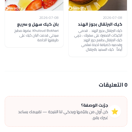
2026-07-08
2026-07-08
كيك البرتقال بجوز الهند
بان كيك سهل و سريع
كيك البرتقال بجوز الهند .. قدمي
Khuloud Bokhari عضوة مطبخ
الكيكات المميزة على سفرتك ، جربي
سيدتي قدمت البان كيك على
كيك البرتقال بطعم جوز الهند
طريقتها الخاصة
وقدميه كضيافة لذيذة تعلمي
أيضاً: كيك السميد بالبرتقال
0 التعليقات
جرّبت الوصفة؟
⭐
كن أول من يقيّمها ويحكي لنا النتيجة — تقييمك يساعد
غيرك يقرر.