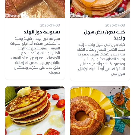
2026-07-08
2026-07-08
كيك بدون بيض سهل
بسبوسة جوز الهند
ولذيذ
بسبوسة جوز الهند .. شهية وطيبة
.. استمتعي بتحضير ألذ أنواع الحلويات
كيك بدون بيض سهل ولذيذ .. إليكِ
العربية .. بسبوسة مع جوز الهند
دليلكِ الكامل لتحضير وصفات الكيك
لأحلى الجلسات والأوقات مع
بدون بيض، كيكات شهية، ومميزة،
الأصدقاء .. مع بعض نصائح الشيف
وطيبة المذاق جداً، جربيها الآن
عالية جبرين و.. نضمن لك إضافة
وقدميها كأسرع وألذ ضيافة على
طبق جديد على سفرتك ولاستقبال
السفرة تعلمي أيضاً: كيك البرتقال
ضيوفك
بدون بيض