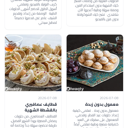
الحلويات الغربية من وصفات التشيز
كريب النوتيلا بالفيديو، وتعلمي
كيك الشهية بدون استخدام الفرن،
أسهل الطرق لتحضير أشهى الحلويات
وصفة سهلة وطيبة أعديها الآن
الطيبة الوصفة من إعداد وتقديم
شاهدي: تشيز كيك الشوكولاتة
الشيف عامر غبن قدمها خصيصاً
بدون فرن بالفيديو
لمطبخ سيدتي
2026-07-08
2026-07-08
معمول بدون زبدة
قطايف عصافيري
بالقشطة الشهية
معمول بدون زبدة .. تعلمي كيفية
إعداد حلويات عيد الفطر، وقدمي
القطايف العصافيري من حلويات
المعمول على سفرتك في العيد
رمضان المميزة بهذا الشهر الفضيل،
كضيافة مميزة وطيبة تعلمي أيضاً:
طريقة تحضيره سهلة جداً وخاصة أنه