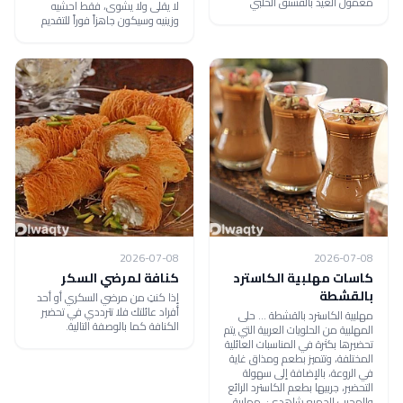
معمول العيد بالفستق الحلبي
لا يقلى ولا يشوى، فقط احشيه
وزينيه وسيكون جاهزاً فوراً للتقديم
2026-07-08
2026-07-08
كاسات مهلبية الكاسترد
كنافة لمرضي السكر
بالقشطة
إذا كنتِ من مرضي السكري أو أحد
أفراد عائلتك فلا تترددي في تحضير
مهلبية الكاسترد بالقشطة ... حلى
الكنافة كما بالوصفة التالية.
المهلبية من الحلويات العربية التي يتم
تحضيرها بكثرة في المناسبات العائلية
المختلفة، وتتميز بطعم ومذاق غاية
في الروعة، بالإضافة إلى سهولة
التحضير، جربيها بطعم الكاسترد الرائع
والمحبب للجميع شاهدي: مهلبية