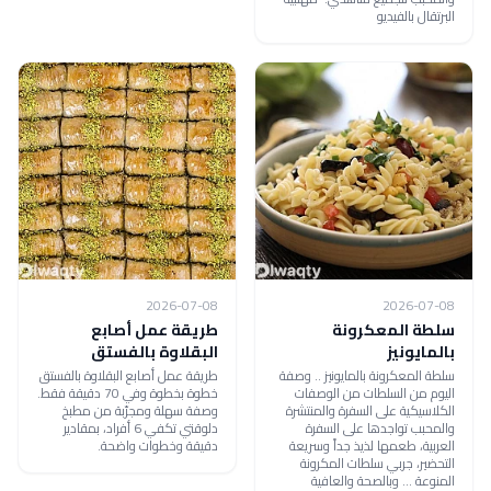
البرتقال بالفيديو
2026-07-08
2026-07-08
سلطة المعكرونة
طريقة عمل أصابع
بالمايونيز
البقلاوة بالفستق
سلطة المعكرونة بالمايونيز .. وصفة
طريقة عمل أصابع البقلاوة بالفستق
اليوم من السلطات من الوصفات
خطوة بخطوة وفي 70 دقيقة فقط.
الكلاسيكية على السفرة والمنتشرة
وصفة سهلة ومجرّبة من مطبخ
والمحبب تواجدها على السفرة
دلوقتي تكفي 6 أفراد، بمقادير
العربية، طعمها لذيذ جداً وسريعة
دقيقة وخطوات واضحة.
التحضير، جربي سلطات المكرونة
المنوعة ... وبالصحة والعافية