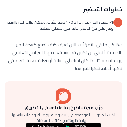
خطوات التحضير
1- يسخن الفرن على حرارة 170 درجة مئوية، ويدهن قالب الخبز بالزبدة،
1
وينثر قليل من الدقيق عليه، حتى يتغطّى سطحه.
هذا كل ما في الأمر! أنت الآن تعرف كيف تصنع كعكة الجزر
بالكريمة. أتمنى أن تكون قد استمتعت بهذا البرنامج التعليمي
ووجدته مفيدًا. إذا كان لديك أي أسئلة أو تعليقات، فلا تتردد في
تركها أدناه. شكرا للقراءة!
جرّب ميزة «اطبخ بما عندك» في التطبيق
اكتب المكونات الموجودة في بيتك وهنقترح عليك وصفات تناسبها
— واحفظ وقيّم وصفاتك المفضلة.