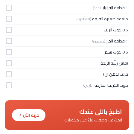
1 قطعة
الفانيليا
(عود)
ملعقة صغيرة
القرفة
(المطحونة)
0.5 كوب
الزيت
1 قطعة
الجزر
(مبشورة)
0.5 كوب
سكر
(قليل رشّة
الزبدة
قالب
لدهن ال)
كوب
الكريما الطازجة
(للتزيين)
اطبخ باللي عندك
جربه الآن
ابحث عن وصفات بناءً على مكوناتك.