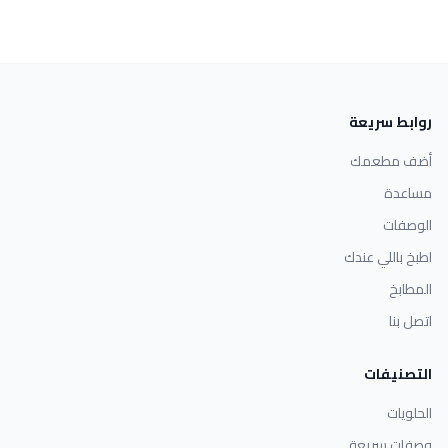
روابط سريعة
أضف مطعمك
مساعدة
الوصفات
اطبخ باللي عندك
المطابخ
اتصل بنا
التصنيفات
الحلويات
وصفات سريعة