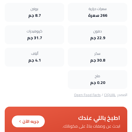
سعرات حرارية
بروتين
266 سعرة
8.7 جم
دهون
كربوهيدرات
22.9 جم
31.7 جم
سكر
ألياف
30.8 جم
4.1 جم
ملح
0.20 جم
المصدر:
CIQUAL
/
Open Food Facts
اطبخ باللي عندك
جربه الآن
ابحث عن وصفات بناءً على مكوناتك.