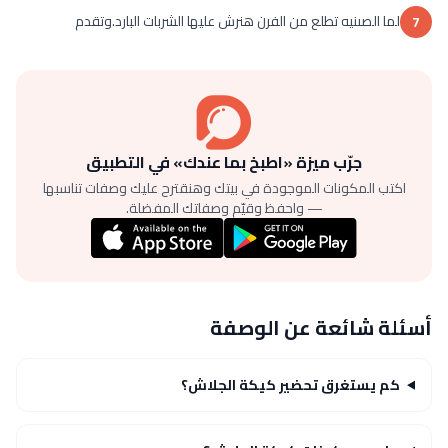
لما الصىنيه تطلع من الفرن هنرش عليها الشربات البارد.وتقدم
7
جرّب ميزة «اطبخ بما عندك» في التطبيق
اكتب المكونات الموجودة في بيتك وهنقترح عليك وصفات تناسبها
— واحفظ وقيّم وصفاتك المفضلة.
أسئلة شائعة عن الوصفة
كم يستغرق تحضير كيكة الجلاش؟