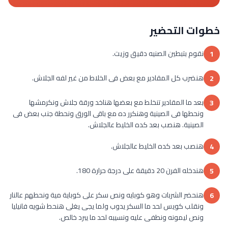
خطوات التحضير
نقوم بتبطين الصنيه دقيق وزيت.
1
هنضرب كل المقادير مع بعض فى الخلاط من غير لفه الجلاش.
2
بعد ما المقادير تنخلط مع بعضها هناخد ورقة جلاش ونكرمشها
3
ونحطها فى الصينية وهنكرر ده مع باقى الورق ونحطة جنب بعض فى
الصينية. هنصب بعد كده الخليط عالجلاش.
هنصب بعد كده الخليط عالجلاش.
4
هندخله الفرن 20 دقيقة على درجة حرارة 180.
5
هنحضر الشربات وهو كوبايه ونص سكر على كوباية مية ونحطهم عالنار
6
ونقلب كويس لحد ما السكر يدوب ولما يجى يغلى هنحط شويه فانيليا
ونص ليمونه ونطفى عليه ونسيبه لحد ما يبرد خالص.