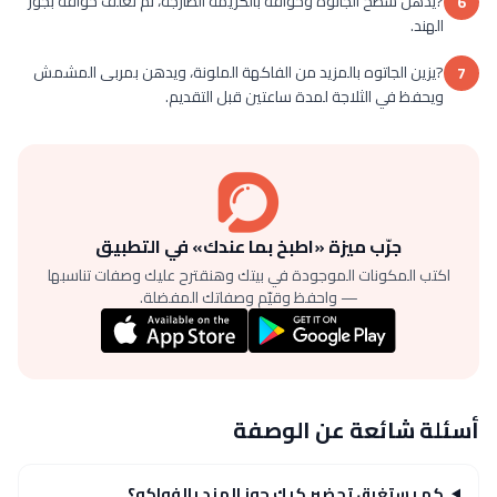
?يدهن سطح الجاتوه وحوافه بالكريمة الطازجة، ثم تُغلف حوافه بجوز
6
الهند.
?يزين الجاتوه بالمزيد من الفاكهة الملونة، ويدهن بمربى المشمش
7
ويحفظ في الثلاجة لمدة ساعتين قبل التقديم.
جرّب ميزة «اطبخ بما عندك» في التطبيق
اكتب المكونات الموجودة في بيتك وهنقترح عليك وصفات تناسبها
— واحفظ وقيّم وصفاتك المفضلة.
أسئلة شائعة عن الوصفة
كم يستغرق تحضير كيك جوز الهند بالفواكه؟