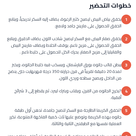
خطوات التحضير
يخفق بياض البيض ليصبح كثير الرغوة، يضاف إليه السكر تدريجياً، ويتابع
1
الخفق للحصول على مارينج جامد ولامع.
يخفق صفار البيض مع السكر ليصبح شاحب اللون، يضاف الدقيق ويتابع
2
الخفق للحصول على مزيج ناعم، يوقف الخلاط ويضاف مارينج البيض
والفانيليا إلى مزيج الصفار، يحرك الكل للحصول على خليط ناعم .
يبطن قالب جاتوه بورق البارشمان، ويسكب فيه خليط الجاتوه، ويخبز
3
لمدة 20 دقيقة تقريباً في فرن حرارته 350 درجة فهرنهايت حتى ينضج
من الداخل ويصبح سطحه وردي اللون.
?يخرج الجاتوه من الفرن، ويقلب ويترك ليبرد، ثم يقطع إلى 3 شرائح
4
أفقية.
?تخفق الكريما الطازجة مع السكر لتصبح جامدة، تدهن أول طبقة
5
جاتوه بهذه الكريمة وتوضع عليها ثلث كمية الفاكهة المتنوعة، تكرر
العملية نفسها مع الطبقتين الثانية والثالثة.