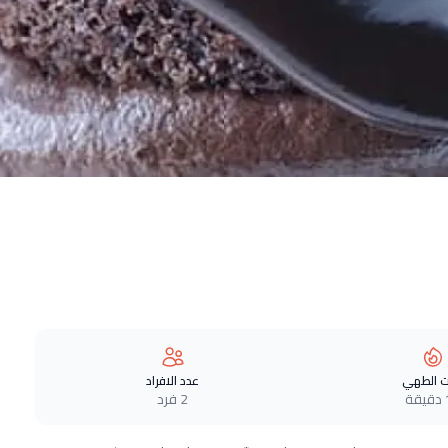
 الطهي
عدد الافراد
ة
2 فرد