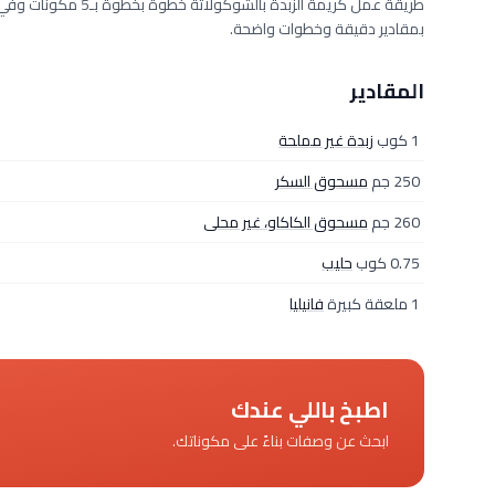
بمقادير دقيقة وخطوات واضحة.
المقادير
1 كوب
زبدة غير مملحة
250 جم
مسحوق السكر
260 جم
مسحوق الكاكاو، غير محلى
0.75 كوب
حليب
1 ملعقة كبيرة
فانيليا
اطبخ باللي عندك
ابحث عن وصفات بناءً على مكوناتك.