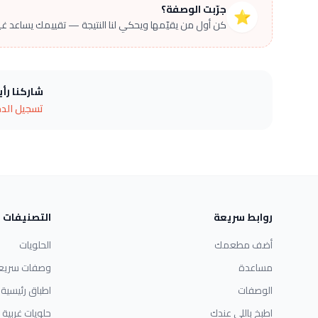
جرّبت الوصفة؟
⭐
كن أول من يقيّمها ويحكي لنا النتيجة — تقييمك يساعد غير
شاركنا رأ
تسجيل الد
روابط سريعة
التصنيفات
أضف مطعمك
الحلويات
مساعدة
وصفات سريع
الوصفات
اطباق رئيسية
اطبخ باللي عندك
حلويات غربية