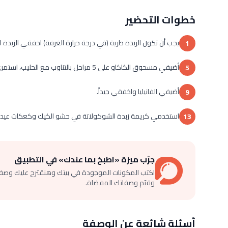
خطوات التحضير
يجب أن تكون الزبدة طرية (في درجة حرارة الغرفة) اخفقي الزبدة لمدة 5 دقائق ثم أضيفي السكر البودرة تدريجياً على مرحلتين أث
1
أضيفي مسحوق الكاكاو على 5 مراحل بالتناوب مع الحليب، استمري في الخفق حتى يصبح الخليط ناعماً.
5
أضيفي الفانيليا واخفقي جيداً.
9
استخدمي كريمة زبدة الشوكولاتة في حشو الكيك وكعكات عيد الم
13
جرّب ميزة «اطبخ بما عندك» في التطبيق
اكتب المكونات الموجودة في بيتك وهنقترح عليك وصف
وقيّم وصفاتك المفضلة.
أسئلة شائعة عن الوصفة