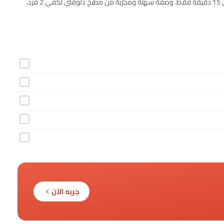
طريقة عمل كريمة الزبدة بالشوكولاتة خطوة بخطوة بـ5 مكونات وفي 15 دقيقة فقط. وصفة سهلة ومجرّبة من مطبخ دلوقتي تكفي 2 فرد،
جربه الآن