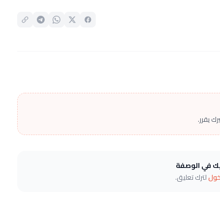
ك يقرر.
يك في الوصفة
خول
لترك تعليق.