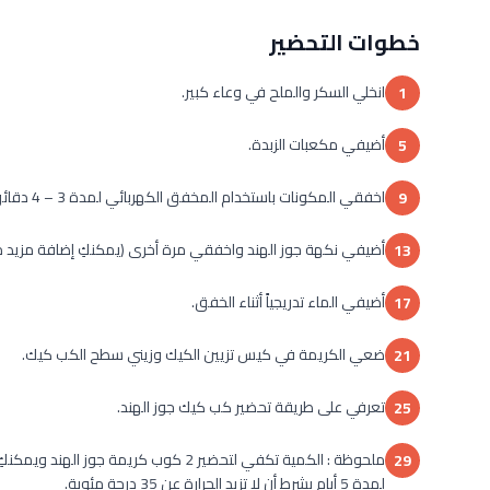
خطوات التحضير
انخلي السكر والملح في وعاء كبير.
1
أضيفي مكعبات الزبدة.
5
اخفقي المكونات باستخدام المخفق الكهربائي لمدة 3 – 4 دقائق حتى يصبح الخليط كريمي.
9
أضيفي نكهة جوز الهند واخفقي مرة أخرى (يمكنكِ إضافة مزيد من
13
أضيفي الماء تدريجياً أثناء الخفق.
17
ضعي الكريمة في كيس تزيين الكيك وزيني سطح الكب كيك.
21
تعرفي على طريقة تحضير كب كيك جوز الهند.
25
ملحوظة : الكمية تكفي لتحضير 2 كوب كري
29
لمدة 5 أيام بشرط أن لا تزيد الحرارة عن 35 درجة مئوية.