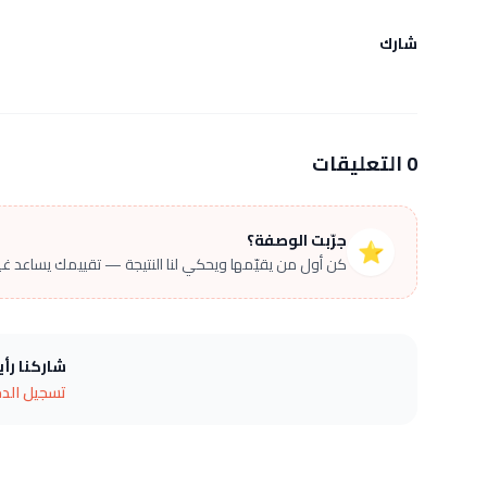
شارك
0 التعليقات
جرّبت الوصفة؟
⭐
كن أول من يقيّمها ويحكي لنا النتيجة — تقييمك يساعد غير
شاركنا رأ
تسجيل الد