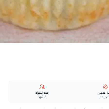
 الطهي
عدد الافراد
2 فرد