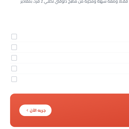
طريقة عمل كريمة جوز الهند خطوة بخطوة بـ5 مكونات وفي 5 دقائق فقط. وصفة سهلة ومجرّبة من مطبخ دلوقتي تكفي 2 فرد، بمقادير
جربه الآن