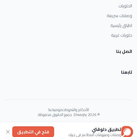
الحلويات
وصفات سريعة
اطباق رئيسية
حلويات غربية
اتصل بنا
تابعنا
الأحكام والشروط
خصوصية
عنا
© 2026 Dlwaqty. جميع الحقوق محفوظة.
Powered by
GAIT
تطبيق دلوقتي
فتح في التطبيق
وصفات ومنيوهات المطاعم في جيبك