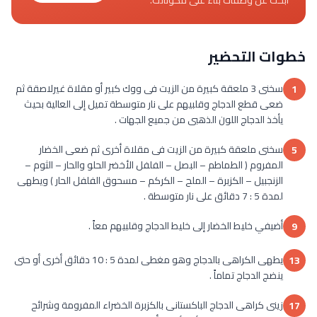
خطوات التحضير
سخنى 3 ملعقة كبيرة من الزيت فى ووك كبير أو مقلاة غيرلاصقة ثم
1
ضعى قطع الدجاج وقلبيهم على نار متوسطة تميل إلى العالية بحيث
يأخذ الدجاج اللون الذهبى من جميع الجهات .
سخنى ملعقة كبيرة من الزيت فى مقلاة أخرى ثم ضعى الخضار
5
المفروم ( الطماطم – البصل – الفلفل الأخضر الحلو والحار – الثوم –
الزنجبيل – الكزبرة – الملح – الكركم – مسحوق الفلفل الحار ) ويطهى
لمدة 5 : 7 دقائق على نار متوسطة .
أضيفي خليط الخضار إلى خليط الدجاج وقلبيهم معاً .
9
يطهى الكراهى بالدجاج وهو مغطى لمدة 5 : 10 دقائق أخرى أو حتى
13
ينضج الدجاج تماماً .
زينى كراهى الدجاج الباكستانى بالكزبرة الخضراء المفرومة وشرائح
17