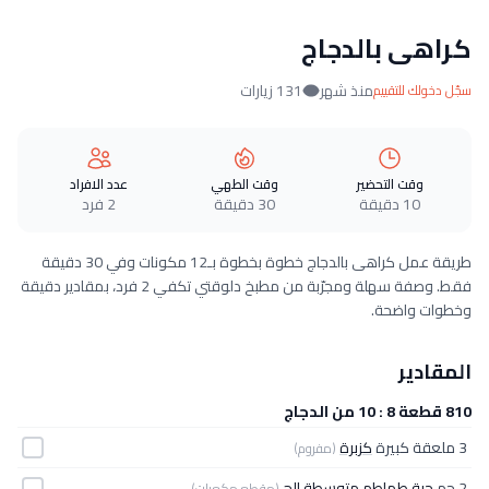
كراهى بالدجاج
منذ شهر
131 زيارات
سجّل دخولك للتقييم
وقت التحضير
وقت الطهي
عدد الافراد
10 دقيقة
30 دقيقة
2 فرد
طريقة عمل كراهى بالدجاج خطوة بخطوة بـ12 مكونات وفي 30 دقيقة
فقط. وصفة سهلة ومجرّبة من مطبخ دلوقتي تكفي 2 فرد، بمقادير دقيقة
وخطوات واضحة.
المقادير
810 قطعة 8 : 10 من الدجاج
3 ملعقة كبيرة
كزبرة
(مفروم)
2 جم
حبة طماطم متوسطة الح
(مقطع مكعبات)