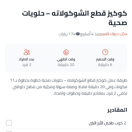
كوكيز قطع الشوكولاته – حلويات
صحية
منذ 4 أسابيع
174 زيارات
سجّل دخولك للتقييم
وقت التحضير
وقت الطهي
عدد الافراد
6 دقيقة
20 دقيقة
2 فرد
طريقة عمل كوكيز قطع الشوكولاته – حلويات صحية خطوة بخطوة بـ11
مكونات وفي 20 دقيقة فقط. وصفة سهلة ومجرّبة من مطبخ دلوقتي
تكفي 2 فرد، بمقادير دقيقة وخطوات واضحة.
المقادير
2 كوب
طحين الأرز البنى