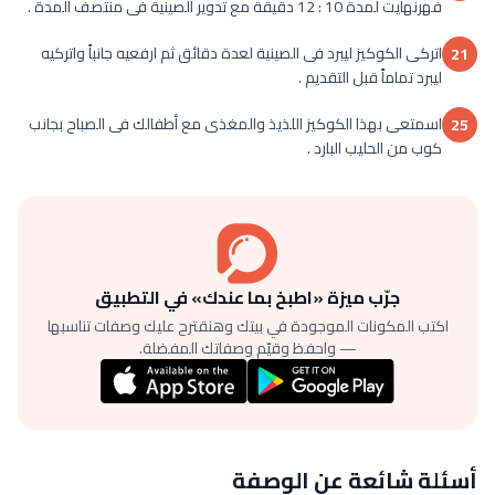
فهرنهايت لمدة 10 : 12 دقيقة مع تدوير الصينية فى منتصف المدة .
اتركى الكوكيز ليبرد فى الصينية لعدة دقائق ثم ارفعيه جانباً واتركيه
21
ليبرد تماماً قبل التقديم .
اسمتعى بهذا الكوكيز اللذيذ والمغذى مع أطفالك فى الصباح بجانب
25
كوب من الحليب البارد .
جرّب ميزة «اطبخ بما عندك» في التطبيق
اكتب المكونات الموجودة في بيتك وهنقترح عليك وصفات تناسبها
— واحفظ وقيّم وصفاتك المفضلة.
أسئلة شائعة عن الوصفة