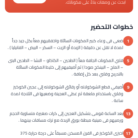
ابحث عن وصفات بناءً على مكوناتك.
خطوات التحضير
ضعى فى وعاء كبير المكونات السائلة واخفقيهم معاً بكل جيد جداً
1
لمدة لا تقل عن دقيقة ( الزبدة أو الزيت – السكر – البيض – الفانيليا ) .
قلبي المكونات الجافة معاً ( الطحين – الكاكاو – النشا – الطحين البنى
5
– الملح – البينكج صودا ) ثم أضيفيهم إلى خليط المكونات السائلة
بالتدريج وقلبي بعد كل إضافة .
أضيفي قطع الشوكولاته أو رقائق الشوكولاته إلى عجين الكوكيز
9
وقلبي باستخدام ملعقة ثم غطى العجينة وضعيها فى الثلاجة لمدة
ساعة .
بعد الساعة قومى بتشكيل العجين إلى كرات صغيرة متساوية الحجم
13
ورصيهم فى صينية مبطنة بورق الزبدة مع ترك مسافات بينهما .
اخبزى الكوكيز فى الفرن المسخن مسبقاً على درجة حرارة 375
17