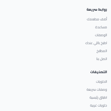
روابط سريعة
أضف مطعمك
مساعدة
الوصفات
اطبخ باللي عندك
المطابخ
اتصل بنا
التصنيفات
الحلويات
وصفات سريعة
اطباق رئيسية
حلويات غربية