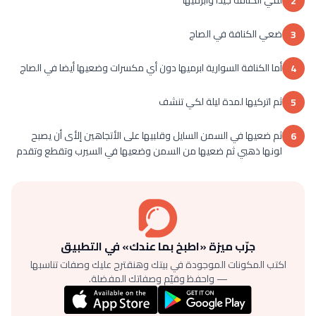
لفي الكنافة جيدا وابرميها
2
ضعي الكنافة في الصاج
3
أما الكنافة السوارية ابرميها دون أي مكسرات وضعيها أيضا في الصاج
4
ثم اتركيها لمدة ليلة لكي تنشف
5
ثم ضعيها في السمن السايل وقلبيها على الأتجاهين إلأى أن يصبح
6
لونها ذهبي ثم ضعيها من السمن وضعيها في السيرب وتقطع وتقدم
جرّب ميزة «اطبخ بما عندك» في التطبيق
اكتب المكونات الموجودة في بيتك وهنقترح عليك وصفات تناسبها
— واحفظ وقيّم وصفاتك المفضلة.