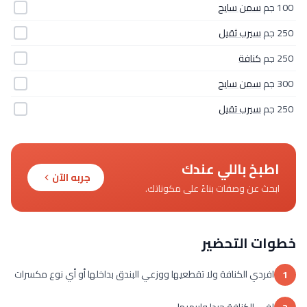
100 جم
سمن سايح
250 جم
سيرب ثقيل
250 جم
كنافة
300 جم
سمن سايح
250 جم
سيرب تقيل
اطبخ باللي عندك
جربه الآن
ابحث عن وصفات بناءً على مكوناتك.
خطوات التحضير
افردي الكنافة ولا تقطعيها ووزعي البندق بداخلها أو أي نوع مكسرات
1