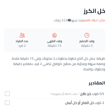
خل الكرز
منذ شهر
523 زيارات
سجّل دخولك للتقييم
وقت التحضير
وقت الطهي
عدد الافراد
5 دقيقة
15 دقيقة
2 فرد
طريقة عمل خل الكرز خطوة بخطوة بـ2 مكونات وفي 15 دقيقة فقط.
وصفة سهلة ومجرّبة من مطبخ دلوقتي تكفي 2 فرد، بمقادير دقيقة
وخطوات واضحة.
المقادير
0.5 كوب
كرز طازج
( حبات كاملة أو مفرومة )
2 كوب
خل التفاح أو خل أبيض