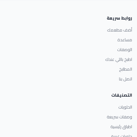
روابط سريعة
أضف مطعمك
مساعدة
الوصفات
اطبخ باللي عندك
المطابخ
اتصل بنا
التصنيفات
الحلويات
وصفات سريعة
اطباق رئيسية
حلويات غربية