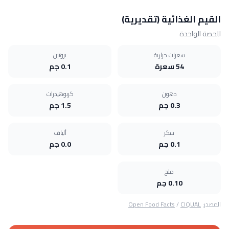
القيم الغذائية (تقديرية)
للحصة الواحدة
سعرات حرارية
بروتين
54 سعرة
0.1 جم
دهون
كربوهيدرات
0.3 جم
1.5 جم
سكر
ألياف
0.1 جم
0.0 جم
ملح
0.10 جم
المصدر:
CIQUAL
/
Open Food Facts