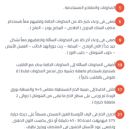
المكونات والمقادير المستخدمة .
1
ضعى فى وعاء كبير كلا من المكونات الجافة وقلبيهم معاً باستخدام
5
مضرب السلك اليدوى ( الطحين – البيكنج بودر – الملح ) .
ضعى فى وعاء آخر كلا من المكونات السائلة واخفقيهم معاً بشكل
9
جيد جداً ( اللبن الزبادى – البيضة – زيت جوزالهند الذائب – العسل الأبيض
– كوب الشوفان – حليب اللوز ) .
أضيفي المكونات السائلة إلى المكونات الجافة ببطء مع التقليب
13
باستمرار باستخدام ملعقة خشبية حتى تندمج المكونات فقط ( لا
تقومى بالتقليب كثيراً ) .
انقلى الخليط إلى صينية الخبز المستطيلة مقاس 5×9 والمبطنة بورق
17
الزبدة ثم وزعى على سطح الخبز ما تبقى من الشوفان ( حوالى 2
ملعقة كبيرة ) .
اخبزى الخبز فى الرف الأوسط للفرن المسخن مسبقاً على درجة حرارة
21
375 فهرنهايت لمدة 30 : 45 دقيقة أو حتى يكتسب اللون الذهبى
وتضعى عود الأسنان الخشبى فى المنتصف ويخرج نظيف .