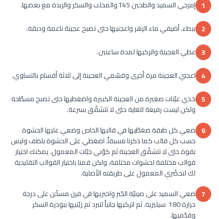
إمزجي السميد والطحين T45 والمحلب والسكر والزبدة مع بعضها.
1
ببطء، أضيفي ماء الزهر واعجنيها حتى تصبح عجينة ناعمة ودبقة.
2
غطي العجينة واتركيها لمدة ساعتين.
3
اعجني العجينة مرة أخرى وقسّمي العجينة إلى ثلاثة أقسام بالتساوي.
4
خذي عيّنات صغيرة من العجينة الكبيرة واضغطيها حتى تصبح مسطّحة
5
ولكن ليست رفيعة للغاية حتى لا تتشقّق بسرعة.
ضعي كل طبقة ضغطّيها في قالبها الخاص وضعي عليها الحشوة
6
حسب كل قالب كما ذكرنا مسبقاً. اضغطي على الحشوة بلطف وليس
بقوة حتى لا تتشقّق العجينة ثم كوّني حبّات المعمول. يمكنك اختيار
قوالب مختلفة لحشوات مختلفة، ولكن قمنا باختيار القوالب التقليدية
لك لتحضّري المعمول على طريقته الأصلية.
ضعي السميد على صينيّة الخَبز واخبزيها في فرن مسخّن على درجة
7
حرارة 180 سيليزية. ثم اتركيها جانباً لتبرد ثم زيّنيها ببودرة السكر
وقدّميها.