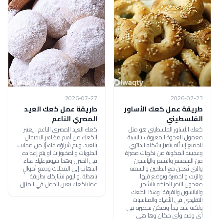
2026-07-27
2026-07-23
طريقة عمل كعك الأساور
طريقة عمل كعك العيد
الفلسطيني
المصري الناعم
كعك الأساور الفلسطيني هو مثل
كعك العيد المصري الناعم ، يعتبر
معمول العجوة المعروف بالنسبة
الكعك من أهم مظاهر الاحتفال
للجميع إلا أنه يتميز بشكله الدائري
بالعيد، ويتم شراؤه جاهزًا من محلات
وعجينته المكونة من نكهات مميزة
الحلويات والمخبوزات او يتم إعداده
من السمسم والشمر واليانسون
في المنزل وهذا سيوفرعليكِ عناء
والتي تُعجن مع الطحين والسمنة
الذهاب إلى المحلات ودفع أموالٍ
والزيت والخميرة ويوضع فيها
باهظة .واليوم نشارككِ بطريقة
معجون التمر المنكه بالشمر
عملالكعك بعين الجمل في المنزل.
واليانسون والقرفة، وهذا الكعك
التقليدي في الأعياد والمناسبات
ولكنه لذيذ جداً ويمكن تحضيره في
أي وقت وأي مكان وها هي