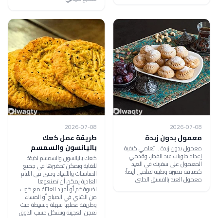
2026-07-08
2026-07-08
معمول بدون زبدة
طريقة عمل كعك
باليانسون والسمسم
معمول بدون زبدة .. تعلمي كيفية
إعداد حلويات عيد الفطر، وقدمي
كعك باليانسون والسمسم لذيذة
المعمول على سفرتك في العيد
للغاية ويمكن تحضيرها في جميع
كضيافة مميزة وطيبة تعلمي أيضاً:
المناسبات والأعياد وحتى في الأيام
معمول العيد بالفستق الحلبي
العادية يمكن أن تصنعوها
لضيوفكم أو أفراد العائلة مع كوب
من الشاي في الصباح أو المساء
وطريقة عملها سهلة وبسيطة حيت
تعجن العجينة وتشكل حسب الذوق