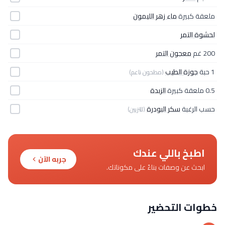
ملعقة كبيرة
ماء زهر الليمون
لحشوة التمر
200 غم
معجون التمر
1 حبة
جوزة الطيب
(مطحون ناعم)
0.5 ملعقة كبيرة
الزبدة
حسب الرغبة
سكر البودرة
(للتزيين)
اطبخ باللي عندك
جربه الآن
ابحث عن وصفات بناءً على مكوناتك.
خطوات التحضير