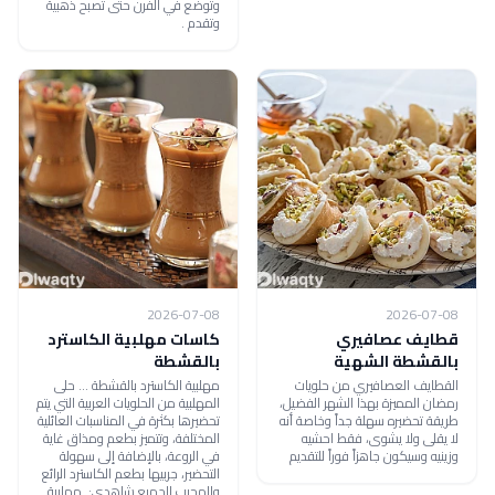
وتوضع في الفرن حتى تصبح ذهبية
وتقدم .
2026-07-08
2026-07-08
قطايف عصافيري
كاسات مهلبية الكاسترد
بالقشطة الشهية
بالقشطة
القطايف العصافيري من حلويات
مهلبية الكاسترد بالقشطة ... حلى
رمضان المميزة بهذا الشهر الفضيل،
المهلبية من الحلويات العربية التي يتم
طريقة تحضيره سهلة جداً وخاصة أنه
تحضيرها بكثرة في المناسبات العائلية
لا يقلى ولا يشوى، فقط احشيه
المختلفة، وتتميز بطعم ومذاق غاية
وزينيه وسيكون جاهزاً فوراً للتقديم
في الروعة، بالإضافة إلى سهولة
التحضير، جربيها بطعم الكاسترد الرائع
والمحبب للجميع شاهدي: مهلبية