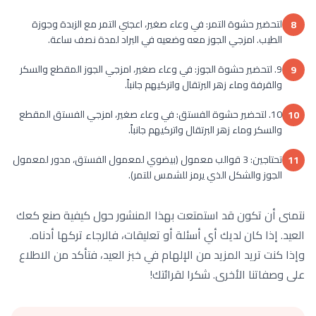
لتحضير حشوة التمر: في وعاء صغير، اعجني التمر مع الزبدة وجوزة
8
الطيب. امزجي الجوز معه وضعيه في البراد لمدة نصف ساعة.
9. لتحضير حشوة الجوز: في وعاء صغير، امزجي الجوز المقطع والسكر
9
والقرفة وماء زهر البرتقال واتركيهم جانباً.
10. لتحضير حشوة الفستق: في وعاء صغير، امزجي الفستق المقطع
10
والسكر وماء زهر البرتقال واتركيهم جانباً.
تحتاجين: 3 قوالب معمول (بيضوي لمعمول الفستق، مدور لمعمول
11
الجوز والشكل الذي يرمز للشمس للتمر).
نتمنى أن تكون قد استمتعت بهذا المنشور حول كيفية صنع كعك
العيد. إذا كان لديك أي أسئلة أو تعليقات، فالرجاء تركها أدناه.
وإذا كنت تريد المزيد من الإلهام في خبز العيد، فتأكد من الاطلاع
على وصفاتنا الأخرى. شكرا لقرائتك!