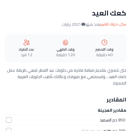
كعك العيد
منذ شهر
2021 زيارات
سجّل دخولك للتقييم
وقت التحضير
وقت الطهي
عدد الافراد
40 دقيقة
120 دقيقة
12 فرد
حتى تتميزي بتقديم ضيافة فاخرة من حلويات عيد الفطر، تتبعي طريقة عمل
كعك العيد، ، واستمتعي مع ضيوفك وعائلتك بأطيب الحلويات العربية
المميزة
المقادير
مقادير العجينة
850 جم
السميد
200 جم
طحين
(من نوع T45)