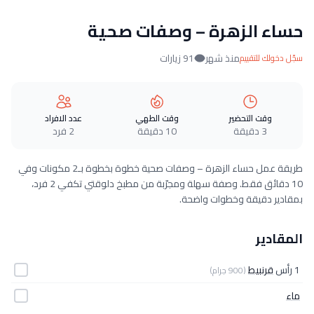
حساء الزهرة – وصفات صحية
منذ شهر
91 زيارات
سجّل دخولك للتقييم
وقت التحضير
وقت الطهي
عدد الافراد
3 دقيقة
10 دقيقة
2 فرد
طريقة عمل حساء الزهرة – وصفات صحية خطوة بخطوة بـ2 مكونات وفي
10 دقائق فقط. وصفة سهلة ومجرّبة من مطبخ دلوقتي تكفي 2 فرد،
بمقادير دقيقة وخطوات واضحة.
المقادير
1 رأس
قرنبيط
(900 جرام)
ماء