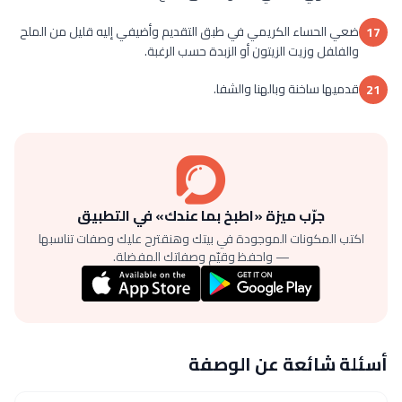
ضعي الحساء الكريمي في طبق التقديم وأضيفي إليه قليل من الملح
17
والفلفل وزيت الزيتون أو الزبدة حسب الرغبة.
قدميها ساخنة وبالهنا والشفا.
21
جرّب ميزة «اطبخ بما عندك» في التطبيق
اكتب المكونات الموجودة في بيتك وهنقترح عليك وصفات تناسبها
— واحفظ وقيّم وصفاتك المفضلة.
أسئلة شائعة عن الوصفة