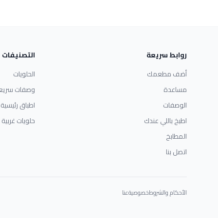
روابط سريعة
التصنيفات
أضف مطعمك
الحلويات
مساعدة
وصفات سريع
الوصفات
اطباق رئيسية
اطبخ باللي عندك
حلويات غربية
المطابخ
اتصل بنا
الأحكام والشروط
خصوصية
عنا