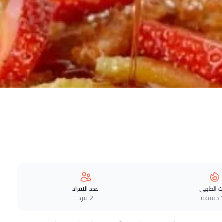
 الطهي
عدد الافراد
ة
2 فرد