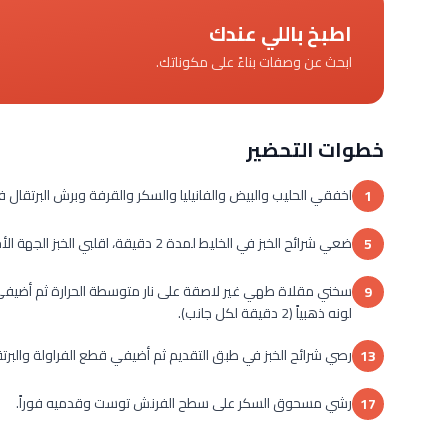
اطبخ باللي عندك
ابحث عن وصفات بناءً على مكوناتك.
خطوات التحضير
اخفقي الحليب والبيض والفانيليا والسكر والقرفة وبرش البرتقال في وعا
1
ضعي شرائح الخبز في الخليط لمدة 2 دقيقة، اقلبي الخبز الجهة الأخرى واتركيه منقوع لمدة 1 دقيقة.
5
9
لونه ذهبياً (2 دقيقة لكل جانب).
رصي شرائح الخبز في طبق التقديم ثم أضيفي قطع الفراولة والب
13
رشي مسحوق السكر على سطح الفرنش توست وقدميه فوراً.
17