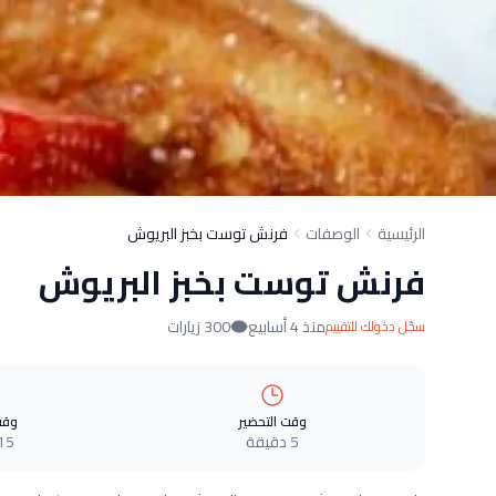
الرئيسية
الوصفات
فرنش توست بخبز البريوش
فرنش توست بخبز البريوش
منذ 4 أسابيع
300 زيارات
سجّل دخولك للتقييم
وقت التحضير
وقت
5 دقيقة
15 دقيق