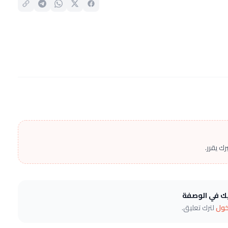
ك يقرر.
يك في الوصفة
خول
لترك تعليق.