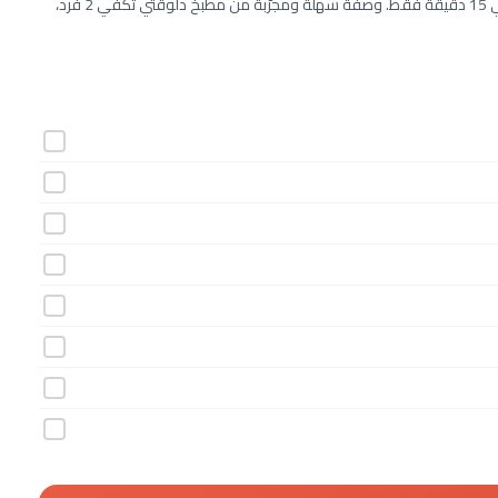
طريقة عمل فرنش توست بخبز البريوش خطوة بخطوة بـ8 مكونات وفي 15 دقيقة فقط. وصفة سهلة ومجرّبة من مطبخ دلوقتي تكفي 2 فرد،