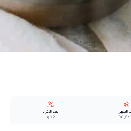
 الطهي
عدد الافراد
ة
2 فرد