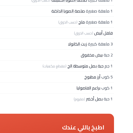
1 ملعقة كبيرة
صلصة الصويا الخفيفة
(حسب الذوق)
1 ملعقة صغيرة
صلصة الصويا الداكنة
1 ملعقة صغيرة
ملح
(حسب الذوق)
فلفل أبيض
(حسب الذوق)
3 ملعقة كبيرة
زيت الكانولا
2 حبة
بيض مخفوق
1 جم
حبة بصل متوسطة الح
(مقطع مكعبات)
5 كوب
أرز مطبوخ
1 كوب
براعم الفاصوليا
1 حبة
بصل أخضر
(مفروم)
اطبخ باللي عندك