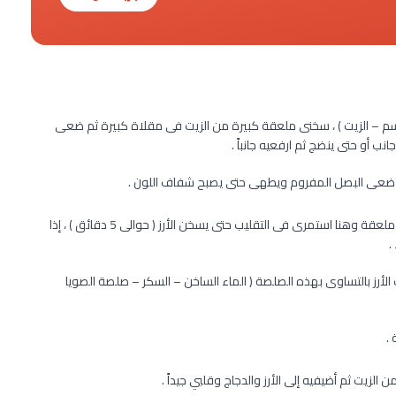
سمسم – الزيت ) ، سخنى ملعقة كبيرة من الزيت فى مقلاة كبيرة ثم ضعى
 ضعى البصل المفروم ويطهى حتى يصبح شفاف اللون .
أضيفي الأرز وحاولى التخلص من أى كتل كبيرة من الأرز باستخدام ملعقة وهنا استمرى فى التقليب حتى يسخن الأرز ( حوالى 5 دقائق ) ، إذا
.
الأرز بالتساوى بهذه الصلصة ( الماء الساخن – السكر – صلصة الصويا
.
لزيت ثم أضيفيه إلى الأرز والدجاج وقلبي جيداً .