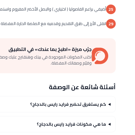
أضيفي براعم الفاصوليا ( اختياري ) والبصل الأخضر المفروم واست
25
انقلى الأرز إلى طبق التقديم وقدميه مع الصلصة الحارة المفضلة .
29
جرّب ميزة «اطبخ بما عندك» في التطبيق
اكتب المكونات الموجودة في بيتك وهنقترح عليك وصف
وقيّم وصفاتك المفضلة.
أسئلة شائعة عن الوصفة
كم يستغرق تحضير فرايد رايس بالدجاج؟
ما هي مكونات فرايد رايس بالدجاج؟