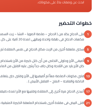
ابحث عن وصفات بناءً على مكوناتك.
خطوات التحضير
تبلى الدجاج بكلا من ( الدجاج – صلصة الصويا – النشا – زيت ال
1
مكعبات الدجاج فى طبقة واحدة ويطهى لمدة 20 ثانية على كل جانب أو حتى ينضج ثم ارفعيه جانباً .
سخنى ملعقة أخرى من الزيت مكان الدجاج فى نفس المقلاة ثم
5
9
كان الأرز بارد من الثلاجة وكان جاف جداً رشى عليه القليل من الماء 
قلبي مكونات الصلصة معاً ثم أضيفيها إلى الأرز وقلبى حتى يتغلف 
13
الداكنة والفاتحة – الملح – الفلفل الأبيض ) .
أعيدى الدجاج مرة أخرى إلى المقلاة وقلبيها مع الأرز لمدة دقيقة 
17
اقلى البيض فى مقلاة أخرى باستخدام الملعقة الكبيرة المتبقية من ا
21