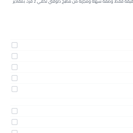
طريقة عمل فرايد رايس بالدجاج خطوة بخطوة بـ19 مكونات وفي 35 دقيقة فقط. وصفة سهلة ومجرّبة من مطبخ دلوقتي تكفي 2 فرد، بمقادير