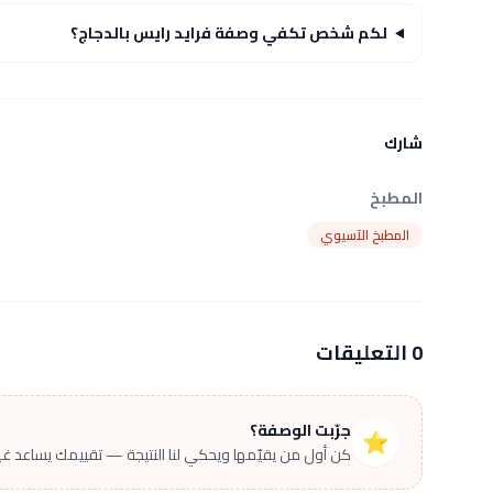
لكم شخص تكفي وصفة فرايد رايس بالدجاج؟
شارك
المطبخ
المطبخ الآسيوي
0 التعليقات
جرّبت الوصفة؟
⭐
كن أول من يقيّمها ويحكي لنا النتيجة — تقييمك يساعد غير