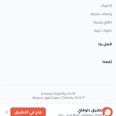
الحلويات
وصفات سريعة
اطباق رئيسية
حلويات غربية
اتصل بنا
تابعنا
الأحكام والشروط
خصوصية
عنا
© 2026 Dlwaqty. جميع الحقوق محفوظة.
Powered by
GAIT
تطبيق دلوقتي
فتح في التطبيق
وصفات ومنيوهات المطاعم في جيبك