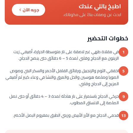
اطبخ باللي عندك
جربه الآن
ابحث عن وصفات بناءً على مكوناتك.
خطوات التحضير
في مقلاة طهي غير لاصقة على نار متوسطة الحرارة، أضيفي زيت
1
الزيتون مع الدجاج وقلبي لمدة 5 – 6 دقائق حتى ينضج الدجاج.
اخفقي الثوم والزنجبيل ورقائق الفلفل الأحمر والسكر البني وصوص
5
الصويا وصلصة هوسين والخل والمرق والنشا في وعاء كبير ثم أضيفي
المزيج إلى الدجاج وقلبي.
حركي الدجاج باستمرار على نار هادئة لمدة 3 – 4 دقائق أو حتى تصل
9
الصلصة إلى الاتساق المطلوب.
قدمي الدجاج مع الأرز الأبيض وزيني الطبق بمفروم البصل الأخضر.
13