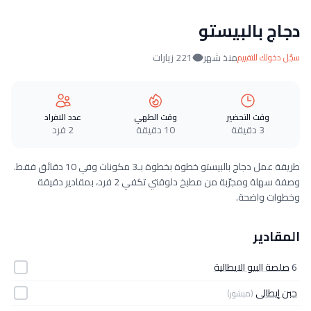
دجاج بالبيستو
منذ شهر
221 زيارات
سجّل دخولك للتقييم
وقت التحضير
وقت الطهي
عدد الافراد
3 دقيقة
10 دقيقة
2 فرد
طريقة عمل دجاج بالبيستو خطوة بخطوة بـ3 مكونات وفي 10 دقائق فقط.
وصفة سهلة ومجرّبة من مطبخ دلوقتي تكفي 2 فرد، بمقادير دقيقة
وخطوات واضحة.
المقادير
6
صلصة البيو الايطالية
جبن إيطالى
(مبشور)