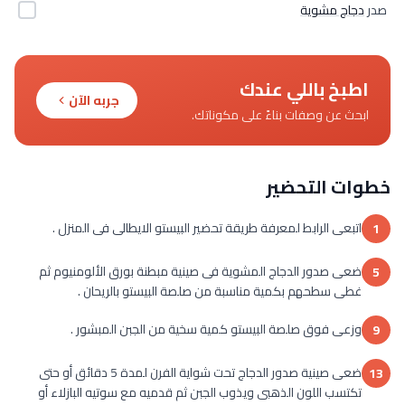
صدر
دجاج مشوية
اطبخ باللي عندك
جربه الآن
ابحث عن وصفات بناءً على مكوناتك.
خطوات التحضير
اتبعى الرابط لمعرفة طريقة تحضير البيستو الايطالى فى المنزل .
1
ضعى صدور الدجاج المشوية فى صينية مبطنة بورق الألومنيوم ثم
5
غطى سطحهم بكمية مناسبة من صلصة البيستو بالريحان .
وزعى فوق صلصة البيستو كمية سخية من الجبن المبشور .
9
ضعى صينية صدور الدجاج تحت شواية الفرن لمدة 5 دقائق أو حتى
13
تكتسب اللون الذهبى ويذوب الجبن ثم قدميه مع سوتيه البازلاء أو