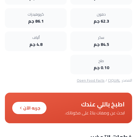
دهون
كربوهيدرات
62.3 جم
86.1 جم
سكر
ألياف
84.5 جم
4.8 جم
ملح
0.10 جم
المصدر:
CIQUAL
/
Open Food Facts
اطبخ باللي عندك
جربه الآن
ابحث عن وصفات بناءً على مكوناتك.