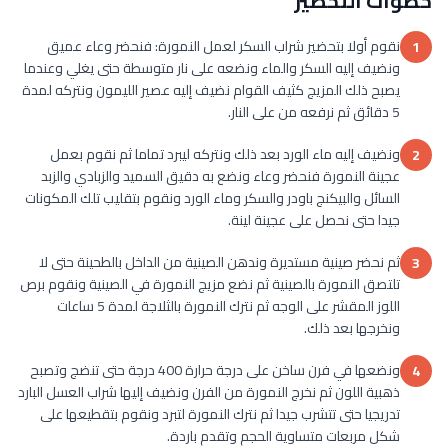
خطوات التحضير
نقوم أولا بتحضير شراب السكر لعمل النمورة: فنحضر وعاء عميق
1
ونضيف إليه السكر والماء ونضعه على نار متوسطة حتى يغلي وعندما
يصبح ذلك المزيج كثيف القوام نضيف إليه عصير الليمون ونتركه لمدة
5 دقائق ثم نرفعه من على النار.
ونضيف إليه ماء الورد بعد ذلك ونتركه ليبرد تماما ثم نقوم بعمل
2
عجينة النمورة فنحضر وعاء ونضع به دقيق السميد والزبادي والزبد
السائل والبيكنج باودر والسكر وماء الورد ونقوم بتقليب تلك المكونات
جيدا حتى نحصل على عجينة لينة.
ثم نحضر صينية مستديرة وندهن الصينية من الداخل بالطحينة حتى لا
3
تلتصق النمورة بالصينية ثم نضع مزيج النمورة في الصينية ونقوم برص
اللوز المقشر على الوجه ثم نترك النمورة بالثلاجة لمدة 5 ساعات
ونخرجها بعد ذلك.
ونضعها في فرن ساخن على درجة حرارة 400 درجة حتى تنضج وتصبح
4
ذهبية اللون ثم نخرج النمورة من الفرن ونضيف إليها شراب العسل البارد
تدريجيا حتى تتشرب جيدا ثم نترك النمورة لتبرد ونقوم بتقطيعها على
شكل مربعات متساوية الحجم وتقدم باردة.