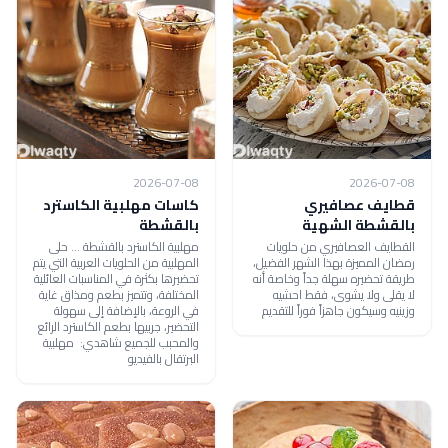
2026-07-08
2026-07-08
قطايف عصافيري
كاسات مهلبية الكاسترد
بالقشطة الشهية
بالقشطة
القطايف العصافيري من حلويات
مهلبية الكاسترد بالقشطة ... حلى
رمضان المميزة بهذا الشهر الفضيل،
المهلبية من الحلويات العربية التي يتم
طريقة تحضيره سهلة جداً وخاصة أنه
تحضيرها بكثرة في المناسبات العائلية
لا يقلى ولا يشوى، فقط احشيه
المختلفة، وتتميز بطعم ومذاق غاية
وزينيه وسيكون جاهزاً فوراً للتقديم
في الروعة، بالإضافة إلى سهولة
التحضير، جربيها بطعم الكاسترد الرائع
والمحبب للجميع شاهدي: مهلبية
البرتقال بالفيديو