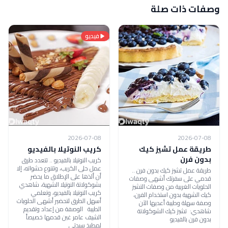
وصفات ذات صلة
فيديو
2026-07-08
2026-07-08
طريقة عمل تشيز كيك
كريب النوتيلا بالفيديو
بدون فرن
كريب النوتيلا بالفيديو .. تتعدد طرق
عمل حلى الكريب، وتتنوع حشواته، إلا
طريقة عمل تشيز كيك بدون فرن ..
أن ألذها على الإطلاق ما يحضر
قدمي على سفرتك أشهى وصفات
بشوكولاتة النوتيلا الشهية، شاهدي
الحلويات الغربية من وصفات التشيز
كريب النوتيلا بالفيديو، وتعلمي
كيك الشهية بدون استخدام الفرن،
أسهل الطرق لتحضير أشهى الحلويات
وصفة سهلة وطيبة أعديها الآن
الطيبة الوصفة من إعداد وتقديم
شاهدي: تشيز كيك الشوكولاتة
الشيف عامر غبن قدمها خصيصاً
بدون فرن بالفيديو
لمطبخ سيدتي