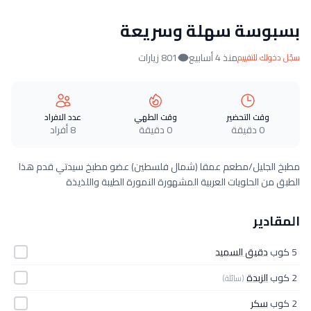
بسبوسة سهلة وسريعة
منذ 4 أسابيع
801 زيارات
سجّل دخولك للتقييم
وقت التحضير
وقت الطهي
عدد الافراد
0 دقيقة
0 دقيقة
8 أفراد
مطبخ الجليل/مطعم عمقا (شمال فلسطين) عضو مطبخ سيدتي قدم هذا
الطبق من الحلويات العربية المشهورة النمورة الطيبة واللذيذة
المقادير
5 كوب
دقيق السميد
2 كوب
الزبدة
(سائلة)
2 كوب
سكر