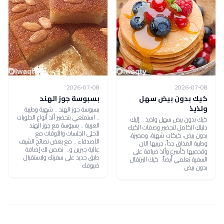
2026-07-08
2026-07-08
كيك بدون بيض سهل
بسبوسة جوز الهند
ولذيذ
بسبوسة جوز الهند .. شهية وطيبة
.. استمتعي بتحضير ألذ أنواع الحلويات
كيك بدون بيض سهل ولذيذ .. إليكِ
العربية .. بسبوسة مع جوز الهند
دليلكِ الكامل لتحضير وصفات الكيك
لأحلى الجلسات والأوقات مع
بدون بيض، كيكات شهية، ومميزة،
الأصدقاء .. مع بعض نصائح الشيف
وطيبة المذاق جداً، جربيها الآن
عالية جبرين و.. نضمن لك إضافة
وقدميها كأسرع وألذ ضيافة على
طبق جديد على سفرتك ولاستقبال
السفرة تعلمي أيضاً: كيك البرتقال
ضيوفك
بدون بيض