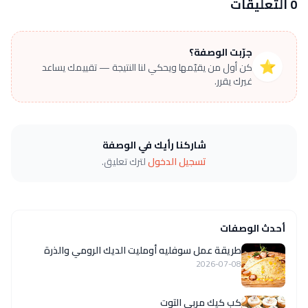
0 التعليقات
جرّبت الوصفة؟
⭐
كن أول من يقيّمها ويحكي لنا النتيجة — تقييمك يساعد
غيرك يقرر.
شاركنا رأيك في الوصفة
تسجيل الدخول
لترك تعليق.
أحدث الوصفات
طريقة عمل سوفليه أومليت الديك الرومي والذرة
2026-07-08
كب كيك مربى التوت