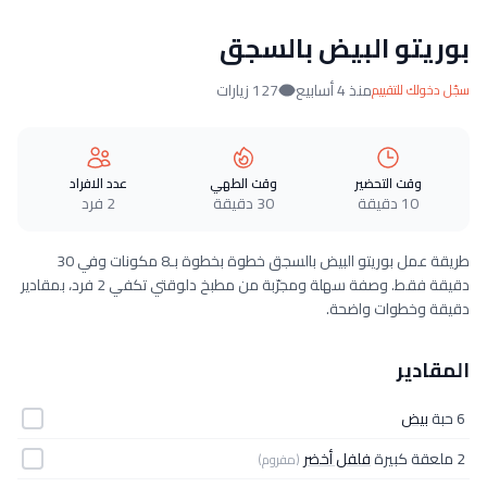
بوريتو البيض بالسجق
منذ 4 أسابيع
127 زيارات
سجّل دخولك للتقييم
وقت التحضير
وقت الطهي
عدد الافراد
10 دقيقة
30 دقيقة
2 فرد
طريقة عمل بوريتو البيض بالسجق خطوة بخطوة بـ8 مكونات وفي 30
دقيقة فقط. وصفة سهلة ومجرّبة من مطبخ دلوقتي تكفي 2 فرد، بمقادير
دقيقة وخطوات واضحة.
المقادير
6 حبة
بيض
2 ملعقة كبيرة
فلفل أخضر
(مفروم)