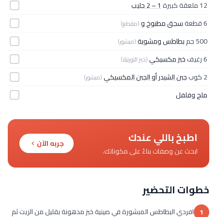
12 ملعقة كبيرة
1 – 2 حليب
6 قطعة
سجق مطبوخ و
(مقطع)
500 جم
بطاطس ومشوية
(مبشور)
6 رغيف
خبز مكسيكي
(خبز التورتيلا)
2 كوب
جبن الشيدر أو الجبن المكسيكي
(مبشور)
ملح وفلفل
اطبخ باللي عندك
جربه الآن
ابحث عن وصفات بناءً على مكوناتك.
خطوات التحضير
افردي البطاطس المبشورة في صينية خبز مدهونة بقليل من الزيت ثم
1