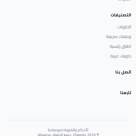
التصنيفات
الحلويات
وصفات سريعة
اطباق رئيسية
حلويات غربية
اتصل بنا
تابعنا
الأحكام والشروط
خصوصية
عنا
© 2026 Dlwaqty. جميع الحقوق محفوظة.