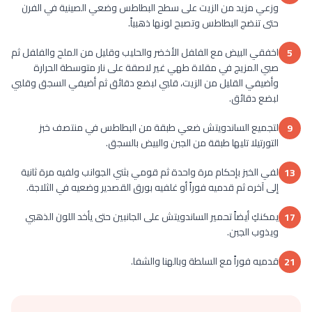
وزعي مزيد من الزيت على سطح البطاطس وضعي الصينية في الفرن
حتى تنضج البطاطس وتصبح لونها ذهبياً.
اخفقي البيض مع الفلفل الأخضر والحليب وقليل من الملح والفلفل ثم
5
صبي المزيج في مقلاة طهي غير لاصقة على نار متوسطة الحرارة
وأضيفي القليل من الزيت، قلبي لبضع دقائق ثم أضيفي السجق وقلبي
لبضع دقائق.
لتجميع الساندويتش ضعي طبقة من البطاطس في منتصف خبز
9
التورتيلا تليها طبقة من الجبن والبيض بالسجق.
لفي الخبز بإحكام مرة واحدة ثم قومي بثني الجوانب ولفيه مرة ثانية
13
إلى آخره ثم قدميه فوراً أو غلفيه بورق القصدير وضعيه في الثلاجة.
يمكنكِ أيضاً تحمير الساندويتش على الجانبين حتى يأخد اللون الذهبي
17
ويذوب الجبن.
قدميه فوراً مع السلطة وبالهنا والشفا.
21