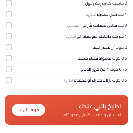
2 ملعقة كبيرة
زيت زيتون
1 حبة
بصل صغيرة
(مفروم)
3 حبة
نقانق مقطعة شرائح
( سوسيس )
1 جم
حبة طماطم متوسطة الح
(مفروم)
2 كوب
أرز قصير الحبة
0.5 كوب
فاصوليا بيضاء معلبة
0.75 كوب
1 من مرق الدجاج
0.5 كوب
بازلاء خضراء أو مجمدة
(طازج)
اطبخ باللي عندك
جربه الآن
ابحث عن وصفات بناءً على مكوناتك.