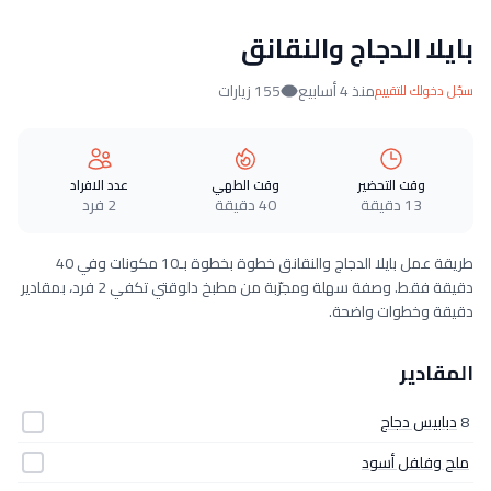
بايلا الدجاج والنقانق
منذ 4 أسابيع
155 زيارات
سجّل دخولك للتقييم
وقت التحضير
وقت الطهي
عدد الافراد
13 دقيقة
40 دقيقة
2 فرد
طريقة عمل بايلا الدجاج والنقانق خطوة بخطوة بـ10 مكونات وفي 40
دقيقة فقط. وصفة سهلة ومجرّبة من مطبخ دلوقتي تكفي 2 فرد، بمقادير
دقيقة وخطوات واضحة.
المقادير
8
دبابيس دجاج
ملح وفلفل أسود