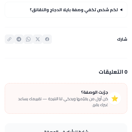
لكم شخص تكفي وصفة بايلا الدجاج والنقانق؟
شارك
0 التعليقات
جرّبت الوصفة؟
⭐
كن أول من يقيّمها ويحكي لنا النتيجة — تقييمك يساعد
غيرك يقرر.
شاركنا رأيك في الوصفة