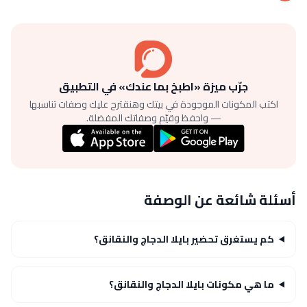
جرّب ميزة «اطبخ بما عندك» في التطبيق
اكتب المكونات الموجودة في بيتك وهنقترح عليك وصفات تناسبها
— واحفظ وقيّم وصفاتك المفضلة.
أسئلة شائعة عن الوصفة
كم يستغرق تحضير بايلا الدجاج والنقانق؟
ما هي مكونات بايلا الدجاج والنقانق؟