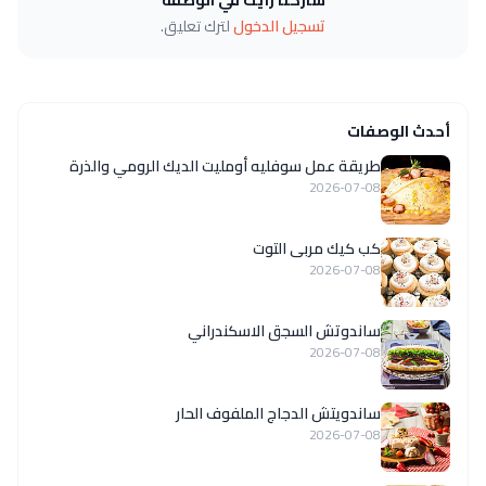
تسجيل الدخول
لترك تعليق.
أحدث الوصفات
طريقة عمل سوفليه أومليت الديك الرومي والذرة
2026-07-08
كب كيك مربى التوت
2026-07-08
ساندوتش السجق الاسكندراني
2026-07-08
ساندويتش الدجاج الملفوف الحار
2026-07-08