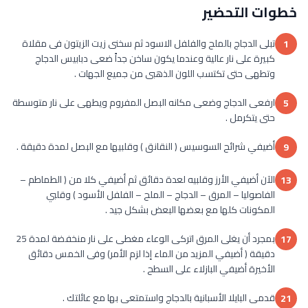
خطوات التحضير
تبلى الدجاج بالملح والفلفل الاسود ثم سخنى زيت الزيتون فى مقلاة
1
كبيرة على نار عالية وعندما يكون ساخن جداً ضعى دبابيس الدجاج
وتطهى حتى تكتسب اللون الذهبى من جميع الجهات .
ارفعى الدجاج وضعى مكانه البصل المفروم ويطهى على نار متوسطة
5
حتى يتكرمل .
أضيفي شرائح السوسيس ( النقانق ) وقلبيها مع البصل لمدة دقيقة .
9
الآن أضيفي الأرز وقلبيه لعدة دقائق ثم أضيفي كلا من ( الطماطم –
13
الفاصوليا – المرق – الدجاج – الملح – الفلفل الأسود ) وقلبي
المكونات كلها مع بعضها البعض بشكل جيد .
بمجرد أن يغلى المرق اتركى الوعاء مغطى على نار منخفضة لمدة 25
17
دقيقة ( أضيفي المزيد من الماء إذا لزم الأمر) وفى الخمس دقائق
الأخيرة أضيفي البازلاء على السطح .
قدمى البايلا الأسبانية بالدجاج واستمتعى بها مع عائلتك .
21