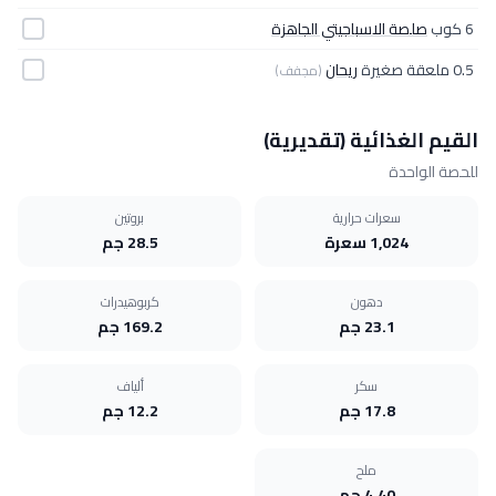
6 كوب
صلصة الاسباجيتي الجاهزة
0.5 ملعقة صغيرة
ريحان
(مجفف)
القيم الغذائية (تقديرية)
للحصة الواحدة
سعرات حرارية
بروتين
1,024 سعرة
28.5 جم
دهون
كربوهيدرات
23.1 جم
169.2 جم
سكر
ألياف
17.8 جم
12.2 جم
ملح
4.40 جم