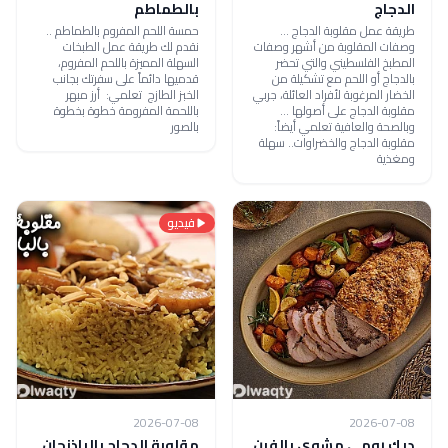
الدجاج
بالطماطم
طريقة عمل مقلوبة الدجاج ...
حمسة اللحم المفروم بالطماطم ..
وصفات المقلوبة من أشهر وصفات
نقدم لك طريقة عمل الطبخات
المطبخ الفلسطيني والتي تحضر
السهلة المميزة باللحم المفروم،
بالدجاج أو اللحم مع تشكيلة من
قدميها دائماً على سفرتك بجانب
الخضار المرغوبة لأفراد العائلة، جربي
الخبز الطازج تعلمي: أرز مبهر
مقلوبة الدجاج على أصولها ...
باللحمة المفرومة خطوة بخطوة
وبالصحة والعافية تعلمي أيضاً:
بالصور
مقلوبة الدجاج والخضراوات.. سهلة
ومغذية
فيديو
2026-07-08
2026-07-08
ديك رومي مشوي بالفرن
مقلوبة الدجاج بالباذنجان