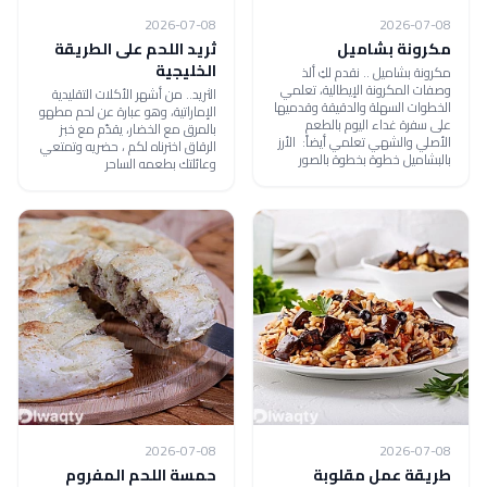
2026-07-08
2026-07-08
مكرونة بشاميل
ثريد اللحم على الطريقة
الخليجية
مكرونة بشاميل .. نقدم لكِ ألذ
وصفات المكرونة الإيطالية، تعلمي
الثريد.. من أشهر الأكلات التقليدية
الخطوات السهلة والدقيقة وقدميها
الإماراتية، وهو عبارة عن لحم مطهو
على سفرة غداء اليوم بالطعم
بالمرق مع الخضار، يقدّم مع خبز
الأصلي والشهي تعلمي أيضاً: الأرز
الرقاق اخترناه لكم ، حضريه وتمتعي
بالبشاميل خطوة بخطوة بالصور
وعائلتك بطعمه الساحر
2026-07-08
2026-07-08
طريقة عمل مقلوبة
حمسة اللحم المفروم