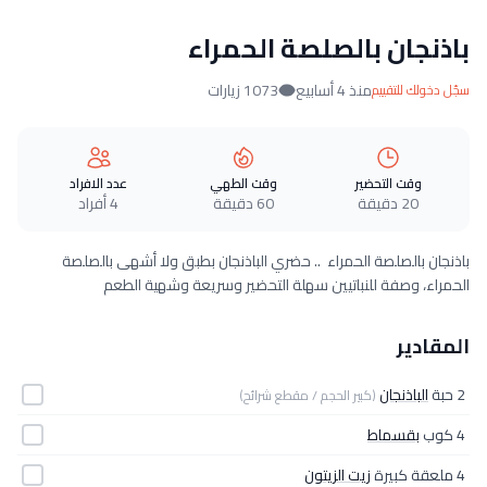
باذنجان بالصلصة الحمراء
منذ 4 أسابيع
1073 زيارات
سجّل دخولك للتقييم
وقت التحضير
وقت الطهي
عدد الافراد
20 دقيقة
60 دقيقة
4 أفراد
باذنجان بالصلصة الحمراء .. حضري الباذنجان بطبق ولا أشهى بالصلصة
الحمراء، وصفة للنباتيين سهلة التحضير وسريعة وشهية الطعم
المقادير
2 حبة
الباذنجان
(كبير الحجم / مقطع شرائح)
4 كوب
بقسماط
4 ملعقة كبيرة
زيت الزيتون