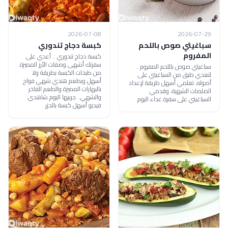
2026-07-08
2026-07-29
سباغيتي صوص باللحم
كبسة دجاج تندوري
المفروم
كبسة دجاج تندوري .. أعدي على
سفرتك أشهى وصفات الأرز المميزة
سباغيتي صوص باللحم المفروم ..
من طبخات الكبسة بطريقة ولا
لتعدي طبق من السباغيتي على
أسهل وبطعم هندي شهي فواح
أصوله، تعلمي أسهل طريقة لإعداد
بالبهارات المميزة والطعم الفاخر
الصلصات الشهية، وقدمي
والشهي.. جربيها اليوم شاهدي:
السباغيتي على سفرة غداء اليوم
فيديو أسهل كبسة بالجزر