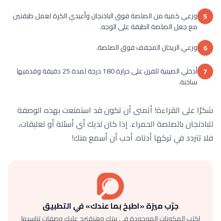
وزعي كمية من الصلصة فوق الباذنجان وأعيدي الكرة لعمل طبقتين
5
مع جعل الصلصة الطبقة على الوجه.
وزعي الريحان المجفف فوق الصلصة.
6
أدخلي الصينية للفرن على حرارة 180 درجة لمدة 25 دقيقة وقدميها
7
ساخنة.
شكرًا على القراءة! أتمنى أن تكون قد استمتعت بهذه الوصفة
للباذنجان بالصلصة الحمراء. إذا كان لديك أي أسئلة أو تعليقات،
فلا تتردد في تركها أدناه. أحب أن أسمع منك!
جرّب ميزة «اطبخ بما عندك» في التطبيق
اكتب المكونات الموجودة في بيتك وهنقترح عليك وصفات تناسبها