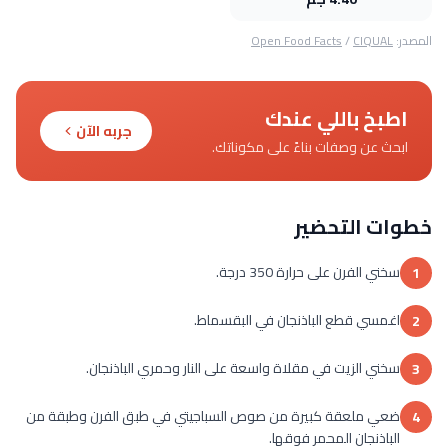
المصدر:
CIQUAL
/
Open Food Facts
اطبخ باللي عندك
جربه الآن
ابحث عن وصفات بناءً على مكوناتك.
خطوات التحضير
سخني الفرن على حرارة 350 درجة.
1
اغمسي قطع الباذنجان في البقسماط.
2
سخني الزيت في مقلاة واسعة على النار وحمري الباذنجان.
3
ضعي ملعقة كبيرة من صوص السباجيتي في طبق الفرن وطبقة من
4
الباذنجان المحمر فوقها.