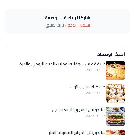
شاركنا رأيك في الوصفة
تسجيل الدخول
لترك تعليق.
أحدث الوصفات
طريقة عمل سوفليه أومليت الديك الرومي والذرة
2026-07-08
كب كيك مربى التوت
2026-07-08
ساندوتش السجق الاسكندراني
2026-07-08
ساندويتش الدجاج الملفوف الحار