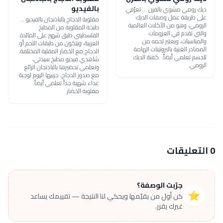
بالفيديو
ديك رومي مشوي بالفرن ... تعرّفي
على طريقة عمل وصفات الديك
مقلوبة الدجاج بالباذنجان بالفيديو ...
الرومي، وهو من الأكلات العالمية
طبخة المقلوبة من المطبخ
والتي تقدم في العزومات
الفلسطيني طبق شهير على المائدة
والمناسبات، ويعتبر لحمه من
العربية، ويتكون من طبقات اللحم أو
المصادر الغنية بالبروتينات الهامة
الدجاج مع الخضار المقلية المختلفة،
للجسم تعلمي أيضاً: كفتة الديك
شاهدي فيديو مطبخ سيدتي،
الرومي
وتعلمي تحضيرها بالباذنجان الرائع
مع صدور الدجاج، جربيها اليوم لوجبة
غداء شهية جداً تعلمي أيضاً:
مقلوبة الخضار
0 التعليقات
جرّبت الوصفة؟
⭐
كن أول من يقيّمها ويحكي لنا النتيجة — تقييمك يساعد
غيرك يقرر.