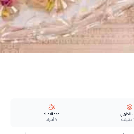
 الطهي
عدد الافراد
ة
4 أفراد