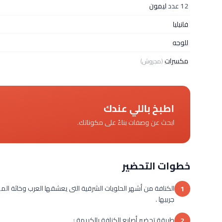
12 عدد
ليمون
فانيليا
للوجه
مكسرات
(مجروش)
اطبخ باللي عندك
ابحث عن وصفات بناءً على مكوناتك.
خطوات التحضير
الكنافة من أشهر الحلويات الشرقية التى يعشقها العرب وخاثة الم
1
جربيها .
طريقة تحضير أصابع الكنافة بالكريمة :
2