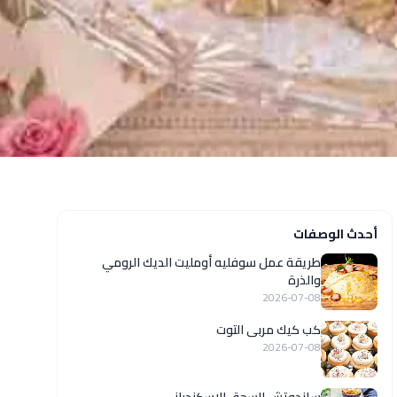
أحدث الوصفات
طريقة عمل سوفليه أومليت الديك الرومي
والذرة
2026-07-08
كب كيك مربى التوت
2026-07-08