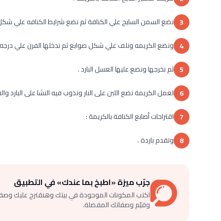
نضع السمن السايح علي الكنافة ثم نضع شرايط الكنافه علي شكل ح
3
ونضع الكريمه ونلف علي شكل صوابع ثم ندخلها الفرن علي درجه حراره ١٨٠ حتي الا
4
ثم نخرجها ونضع عليها العسل البارد .
5
لعمل الكريمة نضع اللبن على النار ونذوب فيه النشا على البارد والف
6
اقتراحات أصابع الكنافة بالكريمة :
7
وتقدم باردة .
8
جرّب ميزة «اطبخ بما عندك» في التطبيق
اكتب المكونات الموجودة في بيتك وهنقترح عليك وصف
وقيّم وصفاتك المفضلة.