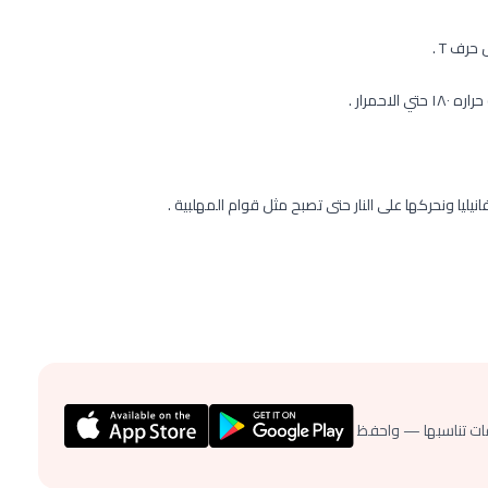
رف T .
حمرار .
انيليا ونحركها على النار حتى تصبح مثل قوام المهلبية .
ات تناسبها — واحفظ