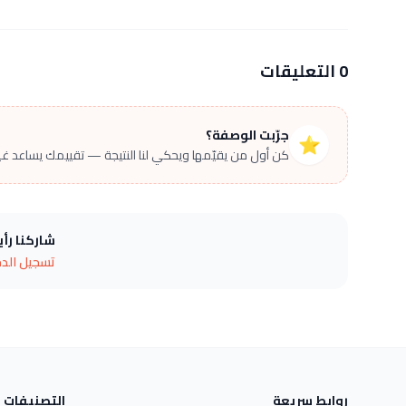
0 التعليقات
جرّبت الوصفة؟
⭐
كن أول من يقيّمها ويحكي لنا النتيجة — تقييمك يساعد غير
شاركنا رأ
تسجيل الد
روابط سريعة
التصنيفات