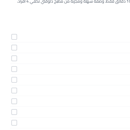
طريقة عمل أصابع الكنافة بالكريمة خطوة بخطوة بـ13 مكونات وفي 10 دقائق فقط. وصفة سهلة ومجرّبة من مطبخ دلوقتي تكفي 4 أفراد،