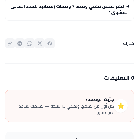
لكم شخص تكفي وصفة 7 وصفات رمضانية للفخذ الضانى
المشوى؟
شارك
0 التعليقات
جرّبت الوصفة؟
⭐
كن أول من يقيّمها ويحكي لنا النتيجة — تقييمك يساعد
غيرك يقرر.