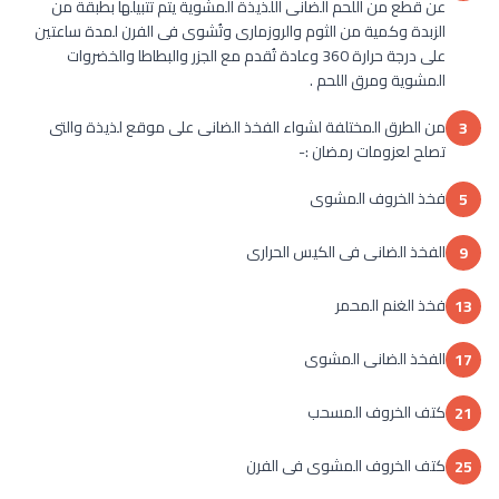
عن قطع من اللحم الضانى اللذيذة المشوية يتم تتبيلها بطبقة من
الزبدة وكمية من الثوم والروزمارى وتُشوى فى الفرن لمدة ساعتين
على درجة حرارة 360 وعادة تُقدم مع الجزر والبطاطا والخضروات
المشوية ومرق اللحم .
من الطرق المختلفة لشواء الفخذ الضانى على موقع لذيذة والتى
3
تصلح لعزومات رمضان :-
فخذ الخروف المشوى
5
الفخذ الضانى فى الكيس الحرارى
9
فخذ الغنم المحمر
13
الفخذ الضانى المشوى
17
كتف الخروف المسحب
21
كتف الخروف المشوى فى الفرن
25