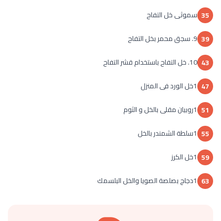
سموثى خل التفاح
35
9. سجق محمر بخل التفاح
39
10. خل التفاح باستخدام قشر التفاح
43
1خل الورد فى المنزل
47
1روبيان مقلى بالخل و الثوم
51
1سلطة الشمندر بالخل
55
1خل الكرز
59
1دجاج بصلصة الصويا والخل البلسمك
63