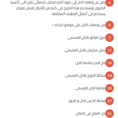
ينتج عن إضافة الخل إلى صودا الخبز تفاعل كيميائى يُنتج ثانى أكسيد
4
الكربون ويستخدم هذا المزيج فى كثير من الأحيان لعمل فوران
يستخدم فى أعمال التنظيف المختلفة .
من وصفات الخل على موقع لذيذة :-
5
عرق الفلتو بالخل البلسمى
7
بصل مكرمل بالخل البلسمى
11
بلح البحر بصلصة الخل
15
سلطة الخوخ بالخل البلسمى
19
صلصة الخل البلسمى
23
سلطة الخس الخل و الجوز
27
خل التفاح فى المنزل
31