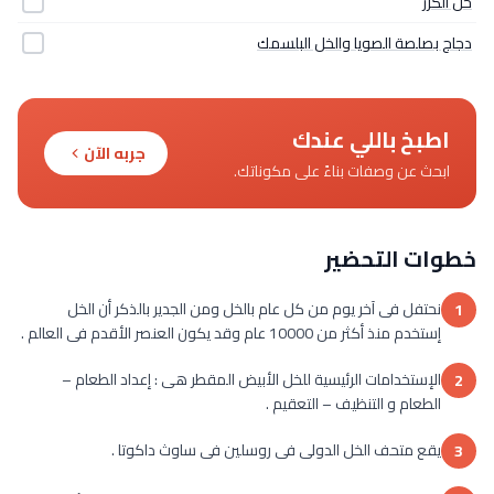
خل الكرز
دجاج بصلصة الصويا والخل البلسمك
اطبخ باللي عندك
جربه الآن
ابحث عن وصفات بناءً على مكوناتك.
خطوات التحضير
نحتفل فى آخر يوم من كل عام بالخل ومن الجدير بالذكر أن الخل
1
إستخدم منذ أكثر من 10000 عام وقد يكون العنصر الأقدم فى العالم .
الإستخدامات الرئيسية للخل الأبيض المقطر هى : إعداد الطعام –
2
الطعام و التنظيف – التعقيم .
يقع متحف الخل الدولى فى روسلين فى ساوث داكوتا .
3