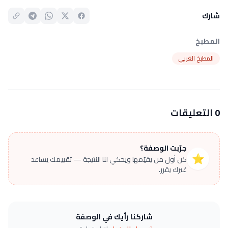
شارك
المطبخ
المطبخ الغربي
0 التعليقات
جرّبت الوصفة؟
⭐
كن أول من يقيّمها ويحكي لنا النتيجة — تقييمك يساعد
غيرك يقرر.
شاركنا رأيك في الوصفة