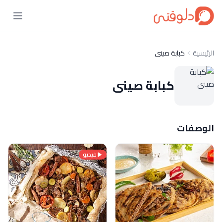
الرئيسية
كبابة صينى
كبابة صينى
الوصفات
فيديو