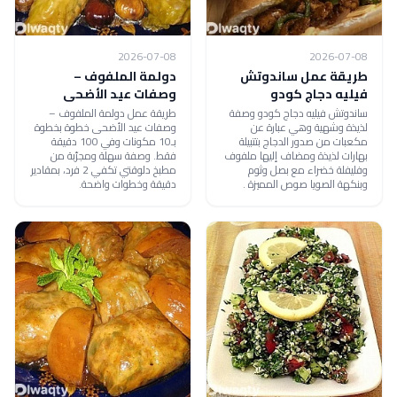
2026-07-08
2026-07-08
طريقة عمل ساندوتش
دولمة الملفوف –
فيليه دجاج كودو
وصفات عيد الأضحى
ساندوتش فيليه دجاج كودو وصفة
طريقة عمل دولمة الملفوف –
لذيذة وشهية وهي عبارة عن
وصفات عيد الأضحى خطوة بخطوة
مكعبات من صدور الدجاج بتتبيلة
بـ10 مكونات وفي 100 دقيقة
بهارات لذيذة ومضاف إليها ملفوف
فقط. وصفة سهلة ومجرّبة من
وفليفلة خضراء مع بصل وثوم
مطبخ دلوقتي تكفي 2 فرد، بمقادير
وبنكهة الصويا صوص المميزة .
دقيقة وخطوات واضحة.