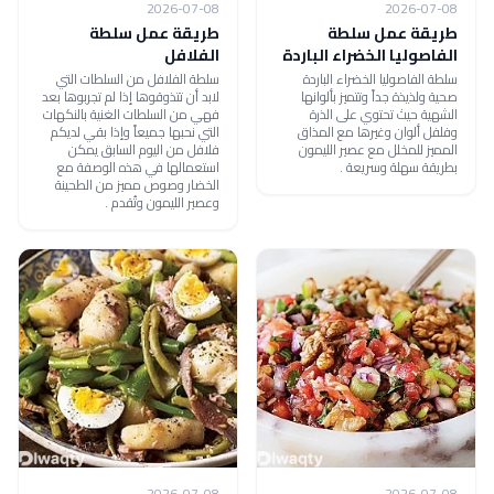
2026-07-08
2026-07-08
طريقة عمل سلطة
طريقة عمل سلطة
الفاصوليا الخضراء الباردة
الفلافل
سلطة الفاصوليا الخضراء الباردة
سلطة الفلافل من السلطات التي
صحية ولذيذة جداً وتتميز بألوانها
لابد أن تتذوقوها إذا لم تجربوها بعد
الشهية حيث تحتوي على الذرة
فهي من السلطات الغنية بالنكهات
وفلفل ألوان وغيرها مع المذاق
التي نحبها جميعاً وإذا بقي لديكم
المميز للمخلل مع عصير الليمون
فلافل من اليوم السابق يمكن
بطريقة سهلة وسريعة .
استعمالها في هذه الوصفة مع
الخضار وصوص مميز من الطحينة
وعصير الليمون وتُقدم .
2026-07-08
2026-07-08