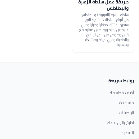
طريقة عمل سلطة الزهرة
والبطاطس
سلطة الزهرة (القرنبيط) والبطاطس
من أنواع السلطات الشتوية التي
ستحبها عائلتك صغاراً وكباراً وهي
عبارة عن زهرة وبطاطس مقلية مع
خس وصوص من اللبن الزبادي
والطحينة وهي لذيذة ومشبعة
ومغذية .
روابط سريعة
أضف مطعمك
مساعدة
الوصفات
اطبخ باللي عندك
المطابخ