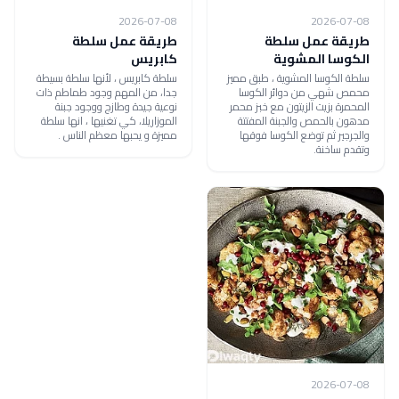
2026-07-08
2026-07-08
طريقة عمل سلطة
طريقة عمل سلطة
الكوسا المشوية
كابريس
سلطة الكوسا المشوية ، طبق مميز
سلطة كابريس ، لأنها سلطة بسيطة
محمص شهي من دوائر الكوسا
جدا، من المهم وجود طماطم ذات
المحمرة بزيت الزيتون مع خبز محمر
نوعية جيدة وطازج ووجود جبنة
مدهون بالحمص والجبنة المفتتة
الموزاريلا، كي تغنيها ، انها سلطة
والجرجير ثم توضع الكوسا فوقها
مميزة و يحبها معظم الناس .
وتقدم ساخنة.
2026-07-08