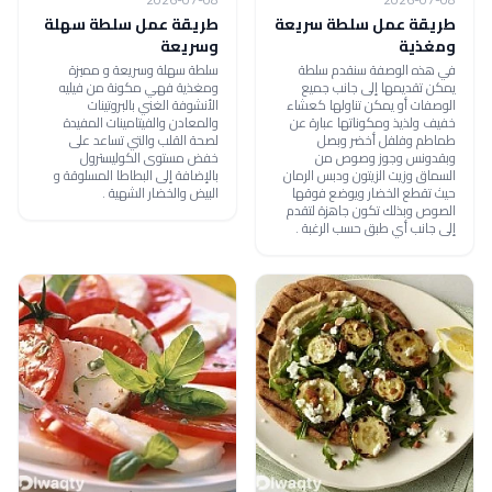
طريقة عمل سلطة سريعة
طريقة عمل سلطة سهلة
ومغذية
وسريعة
في هذه الوصفة سنقدم سلطة
سلطة سهلة وسريعة و مميزة
يمكن تقديمها إلى جانب جميع
ومغذية فهي مكونة من فيليه
الوصفات أو يمكن تناولها كعشاء
الأنشوفة الغني بالبروتينات
خفيف ولذيذ ومكوناتها عبارة عن
والمعادن والفيتامينات المفيدة
طماطم وفلفل أخضر وبصل
لصحة القلب والتي تساعد على
وبقدونس وجوز وصوص من
خفض مستوى الكوليسترول
السماق وزيت الزيتون ودبس الرمان
بالإضافة إلى البطاطا المسلوقة و
حيث تقطع الخضار ويوضع فوقها
البيض والخضار الشهية .
الصوص وبذلك تكون جاهزة لتقدم
إلى جانب أي طبق حسب الرغبة .