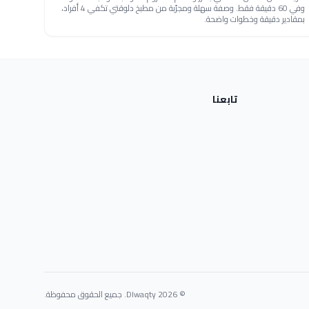
وفي 60 دقيقة فقط. وصفة سهلة ومجرّبة من مطبخ دلوقتي تكفي 4 أفراد،
بمقادير دقيقة وخطوات واضحة.
تابعنا
© 2026 Dlwaqty. جميع الحقوق محفوظة.