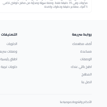
مكونات وفي 35 دقيقة فقط. وصفة سهلة ومجرّبة من مطبخ دلوقتي تكفي
5 أفراد، بمقادير دقيقة وخطوات واضحة.
روابط سريعة
التصنيفات
أضف مطعمك
الحلويات
مساعدة
وصفات سريع
الوصفات
اطباق رئيسية
اطبخ باللي عندك
حلويات غربية
المطابخ
اتصل بنا
الأحكام والشروط
خصوصية
عنا