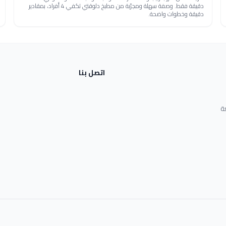
دقيقة فقط. وصفة سهلة ومجرّبة من مطبخ دلوقتي تكفي 4 أفراد، بمقادير
دقيقة وخطوات واضحة.
اتصل بنا
ة