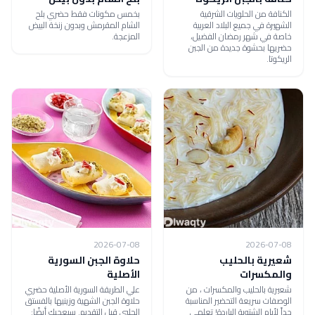
الكنافة من الحلويات الشرقية
بخمس مكونات فقط حضري بلح
الشهيرة في جميع البلاد العربية
الشام المقرمش وبدون زنخة البيض
خاصة في شهر رمضان الفضيل،
المزعجة.
حضريها بحشوة جديدة من الجبن
الريكوتا.
2026-07-08
2026-07-08
شعيرية بالحليب
حلاوة الجبن السورية
والمكسرات
الأصلية
شعيرية بالحليب والمكسرات ، من
علي الطريقة السورية الأصلية حضري
الوصفات سريعة التحضير المناسبة
حلاوة الجبن الشهية وزينيها بالفستق
جداً لأيام الشتوية الباردة! تعلمي
الحلبي قبل التقديم. سيعجبك أيضًا: