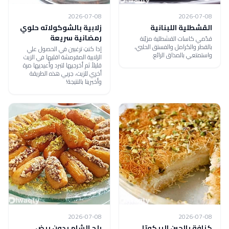
2026-07-08
2026-07-08
القشطلية اللبنانية
زلابية بالشوكولاته حلوي
رمضانية سريعة
قدّمي كاسات القشطلية مزيّنة
بالقطر والكرامل والفستق الحلبي،
إذا كنتِ ترغبين في الحصول علي
واستمتعي بالمذاق الرائع.
الزلابية المقرمشة اقليها في الزيت
قليلأ ثم أخرجيها لتبرد وأعيديها مرة
أخري للزيت، جربي هذه الطريقة
وأخبرينا بالنتيجة!
2026-07-08
2026-07-08
كنافة بالجبن الريكوتا
بلح الشام بدون بيض