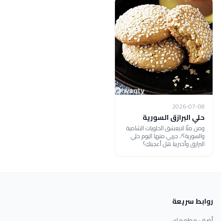
2026-07-08
حلي البرازق السورية
ومن منًا لايعشق الحلويات الشامية
والسورية؟!، جربي منها اليوم حلي
البرازق وأخبرينا هل أعجبتكِ؟
روابط سريعة
أضف مطعمك