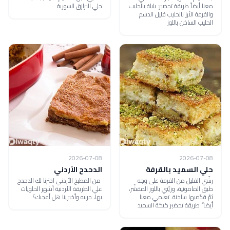
معنا أيضاً طريقة تحضير: بليلة بالحليب
حلي البرازق السورية
والقرفة الأرز بالحليب قليل الدسم
الحليب الساخن باللوز
2026-07-08
2026-07-08
حلي السميد بالقرفة
الدحدح الأردني
رشّي القليل من القرفة على وجه
من المطبخ الأردني اخترنا لكِ الدحدح
طبق المامونية، وزيّني باللوز المقشّر،
علي الطريقة الأردنية أشهر الحلويات
ثمّ قدّميها ساخنة. تعلمي معنا
بها، جربيه وأخبرينا هل أعجبك؟
أيضا ً طريقة تحضير كيكة السميد