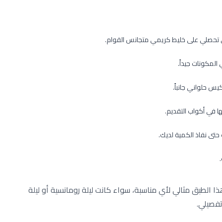
ى تحصلي على خليط كريمي متجانس القوام.
لمكونات جيداً.
س حلواني جانباً.
 في أكواب التقديم.
ى نفاذ الكمية لديك.
ا الطبق مثالي لأي مناسبة، سواء كانت ليلة رومانسية أو ليلة
تفصيلي.