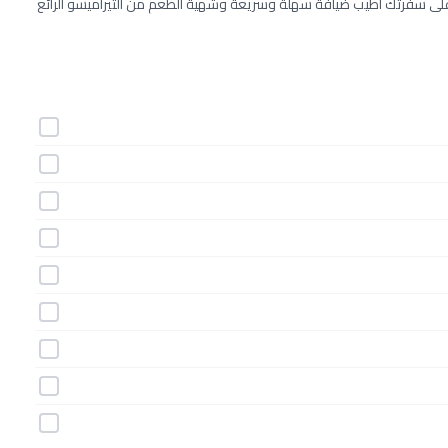
 على سفرتك أطيب ضيافة سهلة وسريعة وشهية الطعم من التيراميسو الرائع