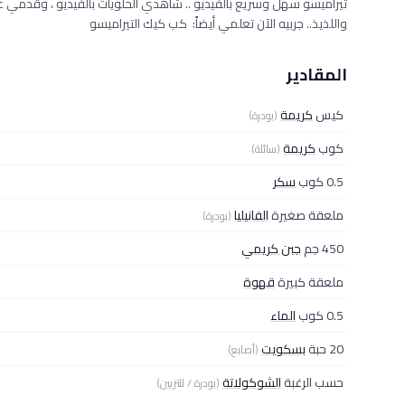
تيراميسو سهل وسريع بالفيديو .. شاهدي الحلويات بالفيديو ، وقدمي
واللذيذ.. جربيه الآن تعلمي أيضاً: كب كيك التيراميسو
المقادير
كيس
كريمة
(بودرة)
كوب
كريمة
(سائلة)
0.5 كوب
سكر
ملعقة صغيرة
الفانيليا
(بودرة)
450 جم
جبن كريمي
ملعقة كبيرة
قهوة
0.5 كوب
الماء
20 حبة
بسكويت
(أصابع)
حسب الرغبة
الشوكولاتة
(بودرة / للتزيين)