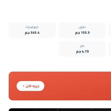
دهون
كربوهيدرات
153.3 جم
345.4 جم
ملح
4.70 جم
جربه الآن