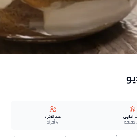
يو
 الطهي
عدد الافراد
ة
4 أفراد