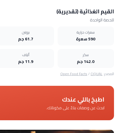
القيم الغذائية (تقديرية)
للحصة الواحدة
سعرات حرارية
بروتين
590 سعرة
61.7 جم
سكر
ألياف
142.0 جم
11.9 جم
المصدر:
CIQUAL
/
Open Food Facts
اطبخ باللي عندك
ابحث عن وصفات بناءً على مكوناتك.