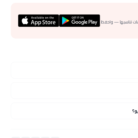
ات تناسبها — واحفظ
و؟