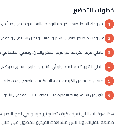
خطوات التحضير
في وعاء الخلط، ضعي كريمة البودرة والسائلة واخفقي جيداً حت
1
في وعاء خلط آخر، ضعي السكر والفانيلا والجبن الكريمي واخفقي ا
2
اخلطي مزيج الكريمة مع مزيج السكر والجبن، وضعي الخليط في كي
3
اخلطي القهوة مع الماء، وابدأي بتشريب أصابع البسكويت وضعيها
4
أضيفي طبقة من الكريمة فوق البسكويت، واصنعي عدة طبقات حت
5
رشي من الشوكولاتة البودرة على الوجه للتزيين وقدمي الأكواب.
6
هذا هو! أنت الآن تعرف كيف تصنع تيراميسو في لمح البصر. هذ
ممتعة للفتيات. ولا تنسَ مشاهدة الفيديو للحصول على دليل 