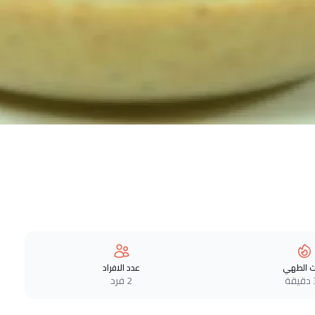
 الطهي
عدد الافراد
ة
2 فرد