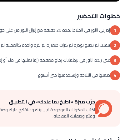
خطوات التحضير
إضربى اللوز فى الخلاط لمدة 20 دقيقة مع إنزال اللوز من على جوانب الخلاط لضمان فرمه بالكامل
1
تتفتت ثم تصبح بودرة ثم كرات صغيرة ثم كرة واحدة كالعجينة ثم 
2
عبى زبدة اللوز فى برطمانات زجاج معقمة (إما بغليها فى ماء أو إد
3
ضعيها فى الثلاجة وإستخدميها حتى أسبوع
4
جرّب ميزة «اطبخ بما عندك» في التطبيق
اكتب المكونات الموجودة في بيتك وهنقترح عليك وصف
وقيّم وصفاتك المفضلة.