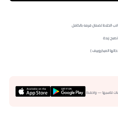
تصبح زبدة
خالها الميكروييف )
ات تناسبها — واحفظ