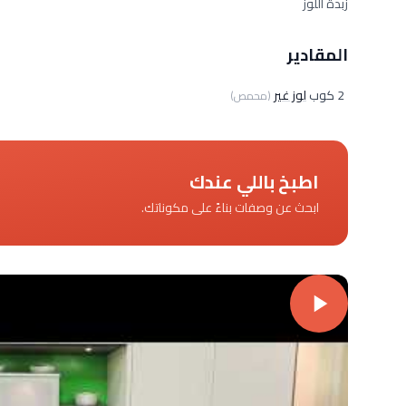
زبدة اللوز
المقادير
2 كوب
لوز غير
(محمص)
اطبخ باللي عندك
ابحث عن وصفات بناءً على مكوناتك.