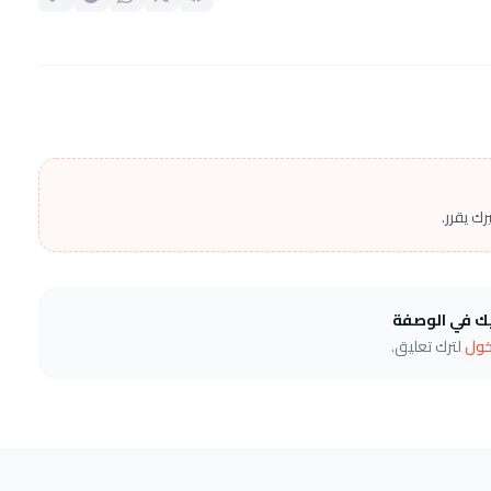
ك يقرر.
يك في الوصفة
خول
لترك تعليق.