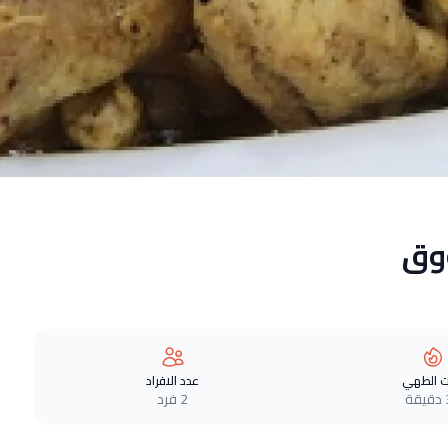
وق
 الطهي
عدد الافراد
ة
2 فرد