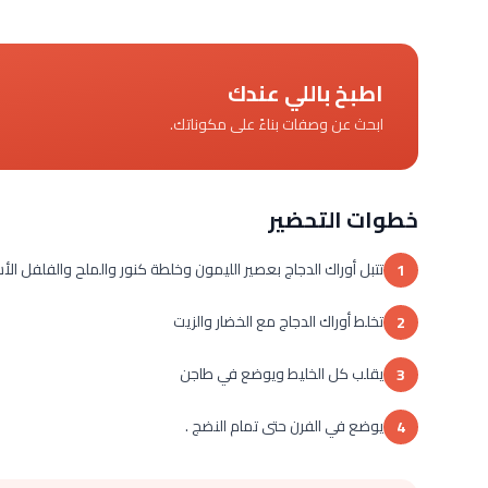
اطبخ باللي عندك
ابحث عن وصفات بناءً على مكوناتك.
خطوات التحضير
تتبل أوراك الدجاج بعصير الليمون وخلطة كنور والملح والفلفل الأ
1
تخلط أوراك الدجاج مع الخضار والزيت
2
يقلب كل الخليط ويوضع في طاجن
3
يوضع في الفرن حتى تمام النضج .
4