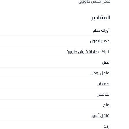
طاجن شيش طاووق
المقادير
أوراك دجاج
عصير ليمون
1 باكت
خلطة شيش طاووق
بصل
فلفل رومي
طماطم
بطاطس
ملح
فلفل أسود
زيت