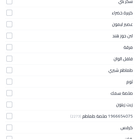
سكر بني
كزبرة خضراء
عصير ليمون
لبن جوز هند
مرقة
فلفل الوان
طماطم شيري
ثوم
صلصة سمك
زيت زيتون
1966654075
صلصة طماطم
(2273)
كرفس
كرات