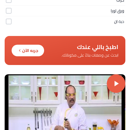
ورق لورا
حبة
ان
اطبخ باللي عندك
جربه الآن
ابحث عن وصفات بناءً على مكوناتك.