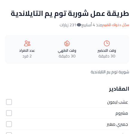
طريقة عمل شوربة توم يم التايلاندية
منذ 4 أسابيع
231 زيارات
سجّل دخولك للتقييم
وقت التحضير
وقت الطهي
عدد الافراد
30 دقيقة
30 دقيقة
2 فرد
شوربة توم يم التايلاندية
المقادير
عشب ليمون
مشروم
جمبري صغير